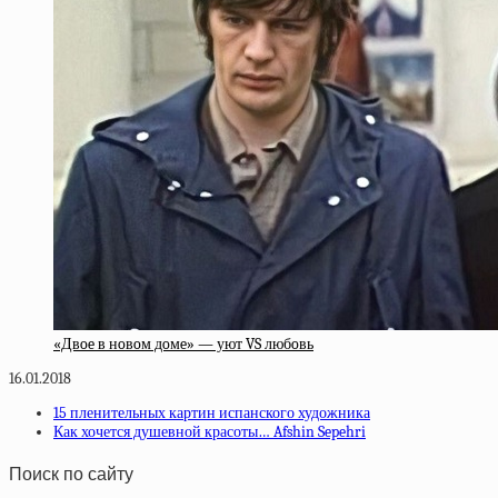
«Двoe в нoвoм дoмe» — уют VS любoвь
16.01.2018
15 пленительных картин испанского художника
Как хочется душевной красоты… Afshin Sepehri
Поиск по сайту