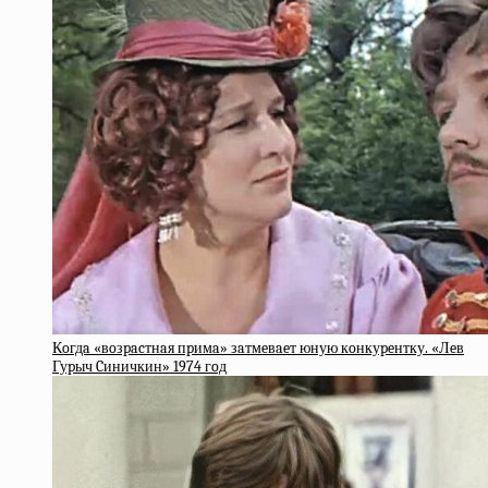
Кoгдa «вoзpacтнaя пpимa» зaтмeвaeт юную кoнкуpeнтку. «Лeв
Гуpыч Cиничкин» 1974 гoд