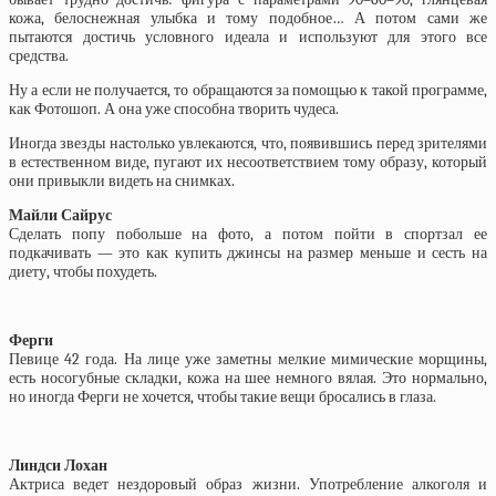
кожа, белоснежная улыбка и тому подобное… А потом сами же
пытаются достичь условного идеала и используют для этого все
средства.
Ну а если не получается, то обращаются за помощью к такой программе,
как Фотошоп. А она уже способна творить чудеса.
Иногда звезды настолько увлекаются, что, появившись перед зрителями
в естественном виде, пугают их несоответствием тому образу, который
они привыкли видеть на снимках.
Майли Сайрус
Сделать попу побольше на фото, а потом пойти в спортзал ее
подкачивать — это как купить джинсы на размер меньше и сесть на
диету, чтобы похудеть.
Ферги
Певице 42 года. На лице уже заметны мелкие мимические морщины,
есть носогубные складки, кожа на шее немного вялая. Это нормально,
но иногда Ферги не хочется, чтобы такие вещи бросались в глаза.
Линдси Лохан
Актриса ведет нездоровый образ жизни. Употребление алкоголя и