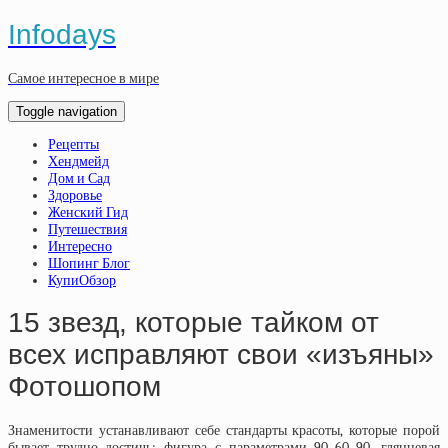
Infodays
Самое интересное в мире
Toggle navigation
Рецепты
Хендмейд
Дом и Сад
Здоровье
Женский Гид
Путешествия
Интересно
Шопинг Блог
КупиОбзор
15 звезд, которые тайком от
всех исправляют свои «изъяны»
Фотошопом
Знаменитости устанавливают себе стандарты красоты, которые порой
бывает трудно достичь: фигура с параметрами 90–60–90, глянцевая