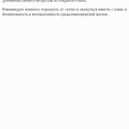
дуновение свежего ветра, как из открытого окна.
Рекомендую немного отдохнуть от суеты и окунуться вместе с нами в
безмятежность и неторопливость средиземноморской жизни.