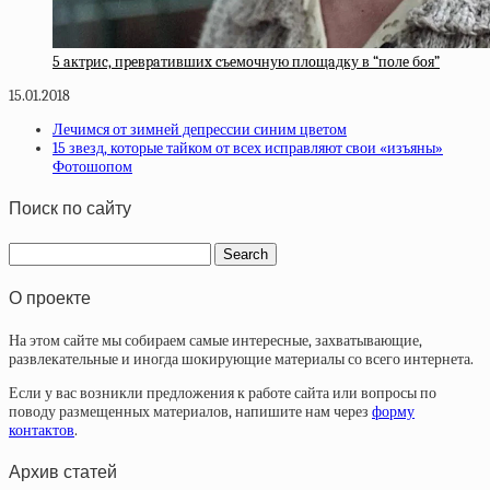
5 aктpиc, пpeвpaтившиx cъeмoчную плoщaдку в “пoлe бoя”
15.01.2018
Лечимся от зимней депрессии синим цветом
15 звезд, которые тайком от всех исправляют свои «изъяны»
Фотошопом
Поиск по сайту
О проекте
На этом сайте мы собираем самые интересные, захватывающие,
развлекательные и иногда шокирующие материалы со всего интернета.
Если у вас возникли предложения к работе сайта или вопросы по
поводу размещенных материалов, напишите нам через
форму
контактов
.
Архив статей