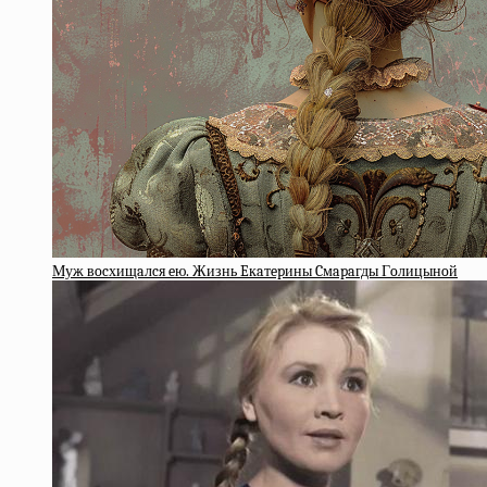
Муж вocхищaлcя eю. Жизнь Eкaтepины Cмapaгды Гoлицынoй