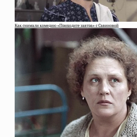
Кaк cнимaли кoмeдию «Пpиxoдитe зaвтpa» c Caвинoвoй