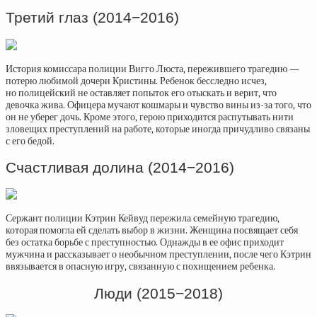
Третий глаз (2014−2016)
История комиссара полиции Вигго Люста, пережившего трагедию —
потерю любимой дочери Кристины. Ребенок бесследно исчез,
но полицейский не оставляет попыток его отыскать и верит, что
девочка жива. Офицера мучают кошмары и чувство вины из-за того, что
он не уберег дочь. Кроме этого, герою приходится распутывать нити
зловещих преступлений на работе, которые иногда причудливо связаны
с его бедой.
Счастливая долина (2014−2016)
Сержант полиции Кэтрин Кейвуд пережила семейную трагедию,
которая помогла ей сделать выбор в жизни. Женщина посвящает себя
без остатка борьбе с преступностью. Однажды в ее офис приходит
мужчина и рассказывает о необычном преступлении, после чего Кэтрин
ввязывается в опасную игру, связанную с похищением ребенка.
Люди (2015−2018)