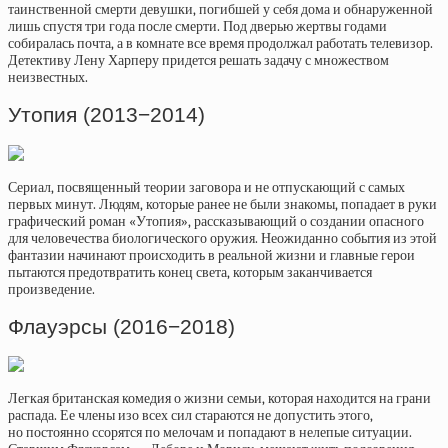
таинственной смерти девушки, погибшей у себя дома и обнаруженной
лишь спустя три года после смерти. Под дверью жертвы годами
собиралась почта, а в комнате все время продолжал работать телевизор.
Детективу Лену Харперу придется решать задачу с множеством
неизвестных.
Утопия (2013−2014)
Сериал, посвященный теории заговора и не отпускающий с самых
первых минут. Людям, которые ранее не были знакомы, попадает в руки
графический роман «Утопия», рассказывающий о создании опасного
для человечества биологического оружия. Неожиданно события из этой
фантазии начинают происходить в реальной жизни и главные герои
пытаются предотвратить конец света, которым заканчивается
произведение.
Флауэрсы (2016−2018)
Легкая британская комедия о жизни семьи, которая находится на грани
распада. Ее члены изо всех сил стараются не допустить этого,
но постоянно ссорятся по мелочам и попадают в нелепые ситуации.