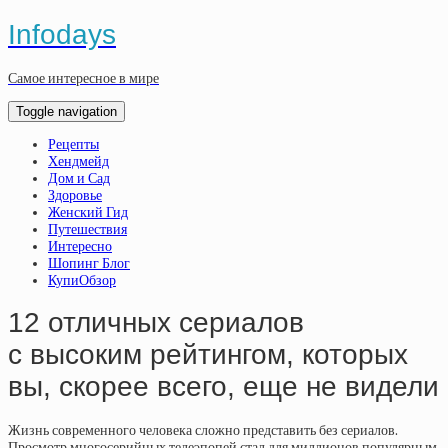
Infodays
Самое интересное в мире
Toggle navigation
Рецепты
Хендмейд
Дом и Сад
Здоровье
Женский Гид
Путешествия
Интересно
Шопинг Блог
КупиОбзор
12 отличных сериалов
с высоким рейтингом, которых
вы, скорее всего, еще не видели
Жизнь современного человека сложно представить без сериалов.
Просмотр многосерийных телеэпопей стал для миллионов популярным