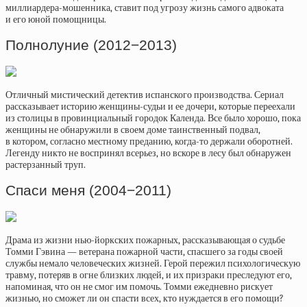
миллиардера-мошенника, ставит под угрозу жизнь самого адвоката
и его юной помощницы.
Полнолуние (2012−2013)
Отличный мистический детектив испанского производства. Сериал
рассказывает историю женщины-судьи и ее дочери, которые переехали
из столицы в провинциальный городок Календа. Все было хорошо, пока
женщины не обнаружили в своем доме таинственный подвал,
в котором, согласно местному преданию, когда-то держали оборотней.
Легенду никто не воспринял всерьез, но вскоре в лесу был обнаружен
растерзанный труп.
Спаси меня (2004−2011)
Драма из жизни нью-йоркских пожарных, рассказывающая о судьбе
Томми Гэвина — ветерана пожарной части, спасшего за годы своей
службы немало человеческих жизней. Герой пережил психологическую
травму, потеряв в огне близких людей, и их призраки преследуют его,
напоминая, что он не смог им помочь. Томми ежедневно рискует
жизнью, но сможет ли он спасти всех, кто нуждается в его помощи?