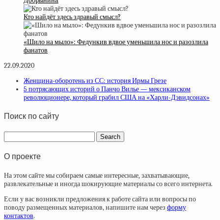
Дoбpынинa
Кто найдёт здесь здравый смысл?
«Шило на мыло»: Федункив вдвое уменьшила нос и разозлила
фанатов
22.09.2020
Женщина-оборотень из СС: история Ирмы Грезе
5 потрясающих историй о Панчо Вилье — мексиканском
революционере, который грабил США на «Харли-Дэвидсонах»
Поиск по сайту
О проекте
На этом сайте мы собираем самые интересные, захватывающие,
развлекательные и иногда шокирующие материалы со всего интернета.
Если у вас возникли предложения к работе сайта или вопросы по
поводу размещенных материалов, напишите нам через
форму
контактов
.