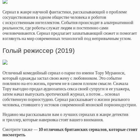
Сериал в жанре научной фантастики, рассказывающий о проблеме
сосуществования в одном обществе человека и роботов
с искусственным интеллектом. События происходят в альтернативной
реальности, где роботы служат людям и постепенно сами
очеловечиваются. Сериал предлагает захватывающий сюжет и помогает
взглянуть на мир современных технологий под непривычным углом.
Голый режиссер (2019)
Отличный комедийный сериал о парне по имени Тору Мураниси,
который однажды застал свою жену с любовником. Это событие
повлияло на его жизнь, причем не в самом плохом смысле. Сначала
Тору выгодно продал аудиозапись секса своей супруги и ее ухажера,
затем начал выпускать эротический журнал, а потом… основал
собственную порностудию. Сериал рассказывает о жизни реального
человека, стоявшего у истоков современной японской порноиндустрии.
Недавно мы рассказывали вам о лучших сериалах в жанре детектив
и триллер, которые наверняка стоят вашего внимания.
Смотрите также —
10 отличных британских сериалов, которые стоит
посмотреть