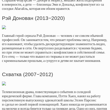
Старшим Флауэрсам — Деборе и Морису, мешают жить подозрения
в неверности, а дети — близнецы Эми и Дональд, конфликтуют из-за
соседки Абагайль, которая им обоим нравится.
Рэй Донован (2013−2020)
Главный герой сериала Рэй Донован — человек с не совсем обычной
профессией. Он занимается тем, что решает проблемы звезд. Например,
его нанимают, чтобы удалить дискредитирующие знаменитость видео,
размещенные в сети. Он виртуозно разделывается с чужими бедами,
но при этом не может справиться с конфликтами в собственной семье.
Его отец — только что вышел из тюрьмы и не может расстаться
с криминальным прошлым, а супруге и детям не хватает внимания.
Схватка (2007−2012)
Телевизионная драма, повествующая о событиях в солидной
юридической фирме. Глава компании, Пэтти Хьюз, нанял на работу
перспективную выпускницу адвокатской школы Эллен Парсонс
и сделал ее своей первой помощницей. Хьюз никогда не разменивается
на мелочи и всегда берется только за громкие дела. Одно из них, против