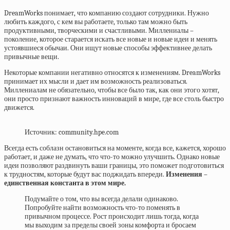
DreamWorks понимает, что компанию создают сотрудники. Нужно
любить каждого, с кем вы работаете, только там можно быть
продуктивными, творческими и счастливыми. Миллениалы –
поколение, которое старается искать все новые и новые идеи и менять
устоявшиеся обычаи. Они ищут новые способы эффективнее делать
привычные вещи.
Некоторые компании негативно относятся к изменениям. DreamWorks
принимает их мысли и дает им возможность реализоваться.
Миллениалам не обязательно, чтобы все было так, как они этого хотят,
они просто признают важность инноваций в мире, где все столь быстро
движется.
Источник: community.hpe.com
Всегда есть соблазн остановиться на моменте, когда все, кажется, хорошо
работает, и даже не думать, что что-то можно улучшить. Однако новые
идеи позволяют раздвинуть ваши границы, это поможет подготовиться
к трудностям, которые будут вас поджидать впереди.
Изменения –
единственная константа в этом мире.
Подумайте о том, что вы всегда делали одинаково.
Попробуйте найти возможность что-то поменять в
привычном процессе. Рост происходит лишь тогда, когда
мы выходим за пределы своей зоны комфорта и бросаем