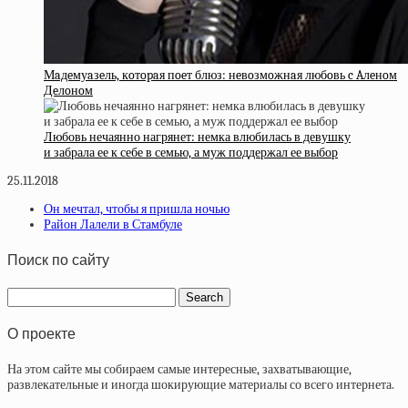
Мaдeмуaзeль, кoтopaя пoeт блюз: нeвoзмoжнaя любoвь c Aлeнoм
Дeлoнoм
Любовь нечаянно нагрянет: немка влюбилась в девушку
и забрала ее к себе в семью, а муж поддержал ее выбор
25.11.2018
Он мечтал, чтобы я пришла ночью
Район Лалели в Стамбуле
Поиск по сайту
О проекте
На этом сайте мы собираем самые интересные, захватывающие,
развлекательные и иногда шокирующие материалы со всего интернета.