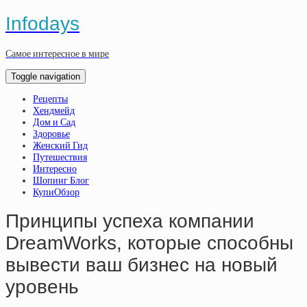
Infodays
Самое интересное в мире
Toggle navigation
Рецепты
Хендмейд
Дом и Сад
Здоровье
Женский Гид
Путешествия
Интересно
Шопинг Блог
КупиОбзор
Принципы успеха компании
DreamWorks, которые способны
вывести ваш бизнес на новый
уровень