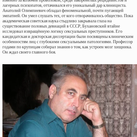
Именно за колючей проволокой, среди закоренелых рецидивистов и
лагерных психопатов, оттачивался его уникальный дар клинициста.
Анатолий Олимпиевич обладал феноменальной, почти пугающей
эмпатией. Он умел слушать тех, от кого отворачивалось общество. Пока
академическая советская наука стыдливо закрывала глаза на
существование половых девиаций в СССР, Бухановский втайне
исследовал извращённую логику сексуальных преступников. Его
кандидатская и докторская диссертации были посвящены клиническим
особенностям лиц с глубокими сексуальными патологиями. Профессор
годами по крупицам собирал знания о том, как устроен мозг хищника.
Он ждал своего главного боя.