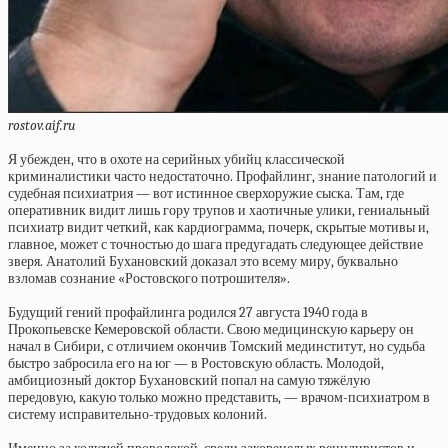
rostov.aif.ru
Я убежден, что в охоте на серийных убийц классической
криминалистики часто недостаточно. Профайлинг, знание патологий и
судебная психиатрия — вот истинное сверхоружие сыска. Там, где
оперативник видит лишь гору трупов и хаотичные улики, гениальный
психиатр видит четкий, как кардиограмма, почерк, скрытые мотивы и,
главное, может с точностью до шага предугадать следующее действие
зверя. Анатолий Бухановский доказал это всему миру, буквально
взломав сознание «Ростовского потрошителя».
Будущий гений профайлинга родился 27 августа 1940 года в
Прокопьевске Кемеровской области. Свою медицинскую карьеру он
начал в Сибири, с отличием окончив Томский мединститут, но судьба
быстро забросила его на юг — в Ростовскую область. Молодой,
амбициозный доктор Бухановский попал на самую тяжёлую
передовую, какую только можно представить, — врачом-психиатром в
систему исправительно-трудовых колоний.