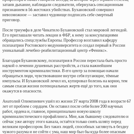
затаив дыхание, наблюдали следователи, обернулась сенсационным
признанием в 56 жестоких убийствах. Бухановский совершил
невозможное — заставил чудовище подписать себе смертный
приговор.
После триумфа в деле Чикатило Бухановский стал мировой легендой.
Его приглашали читать лекции в ФБР, к нему за консультациями
обращались спецслужбы Европы. Профессор возглавил кафедру
психиатрии Ростовского медуниверситета и создал первый в России
уникальный лечебно-реабилитационный центр «Феникс».
Благодаря Бухановскому, психиатрия в России перестала быть просто
наукой о лечении душевных расстройств, а стала важнейшим
инструментом криминалистики. В его центр за помощью начали
обращаться люди, чувствовавшие внутри себя пугающие, тёмные
импульсы. И Бухановский лечил их, купировал болезнь на корню, тем
самым спасая жизни потенциальных жертв ещё до того, как они
окажутся в опасности.
Анатолий Олимпиевич ушёл из жизни 27 марта 2008 года в возрасте 67
лет от проблем с сердцем. Он оставил после себя более 200 научных
работ, ордена и, главное, принципиально новую школу
криминалистического профайлинга. Мне, как бывшему следователю и
сейчас уже автору этого канала, остаётся только снять шляпу перед
великим профессором. Без таких людей, способных заглянуть в бездну
чужого разума и не сойти с ума, наш мир был бы куда более опасным