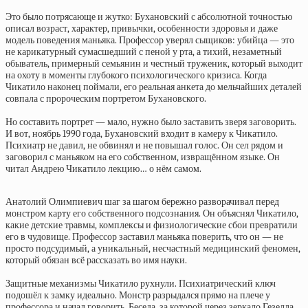
Это было потрясающе и жутко: Бухановский с абсолютной точностью
описал возраст, характер, привычки, особенности здоровья и даже
модель поведения маньяка. Профессор уверял сыщиков: убийца — это
не карикатурный сумасшедший с пеной у рта, а тихий, незаметный
обыватель, примерный семьянин и честный труженик, который выходит
на охоту в моменты глубокого психологического кризиса. Когда
Чикатило наконец поймали, его реальная анкета до мельчайших деталей
совпала с пророческим портретом Бухановского.
Но составить портрет — мало, нужно было заставить зверя заговорить.
И вот, ноябрь 1990 года, Бухановский входит в камеру к Чикатило.
Психиатр не давил, не обвинял и не повышал голос. Он сел рядом и
заговорил с маньяком на его собственном, извращённом языке. Он
читал Андрею Чикатило лекцию… о нём самом.
Анатолий Олимпиевич шаг за шагом бережно разворачивал перед
монстром карту его собственного подсознания. Он объяснял Чикатило,
какие детские травмы, комплексы и физиологические сбои превратили
его в чудовище. Профессор заставил маньяка поверить, что он — не
просто подсудимый, а уникальный, несчастный медицинский феномен,
который обязан всё рассказать во имя науки.
Защитные механизмы Чикатило рухнули. Психиатрический ключ
подошёл к замку идеально. Монстр разрыдался прямо на плече у
профессора и начал говорить. Беседа, за которой через зеркало Гезелла,