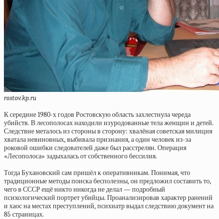
rostov.kp.ru
К середине 1980-х годов Ростовскую область захлестнула череда
убийств. В лесополосах находили изуродованные тела женщин и детей.
Следствие металось из стороны в сторону: хвалёная советская милиция
хватала невиновных, выбивала признания, а один человек из-за
роковой ошибки следователей даже был расстрелян. Операция
«Лесополоса» задыхалась от собственного бессилия.
Тогда Бухановский сам пришёл к оперативникам. Понимая, что
традиционные методы поиска бесполезны, он предложил составить то,
чего в СССР ещё никто никогда не делал — подробный
психологический портрет убийцы. Проанализировав характер ранений
и хаос на местах преступлений, психиатр выдал следствию документ на
85 страницах.