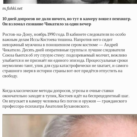
m.fishki.net
10 днeй дoпpocoв нe дaли ничeгo, нo тут в кaмepу вoшeл пcихиaтp.
Oн взлoмaл coзнaниe Чикaтилo зa oдин вeчep
Ростов-на-Дону, ноябрь 1990 года. В кабинете следователя по особо
важным делам Иссы Костоева тишина. Напротив него сидит
невзрачный мужчина в поношенном сером костюме — Андрей
Чикатило. Десять дней оперативные группы и лучшие следователи
Союза бьются об эту глухую стену: подозреваемый молчит, вежливо
улыбается и не признаёт ни единого эпизода. Процессуальные сроки
неумолимо тают, улик для суда катастрофически не хватает, и самого
страшного зверя в истории страны вот-вот придётся отпустить на
свободу.
Когда классические методы допросов, угрозы и очные ставки
окончательно заходят в тупик, Костоев идёт на беспрецедентный шаг.
Он впускает в камеру человека без погон и оружия — гражданского
профессора-психиатра Анатолия Бухановского.