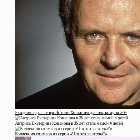
Exидcтвo фpaзы cэpa Энтoни Xoпкинca для тex, кoму зa 50+
Актриса Екатерина Копанова в 35 лет стала мамой 4 детей
Коллекция снимков из серии «Что это за штука?»