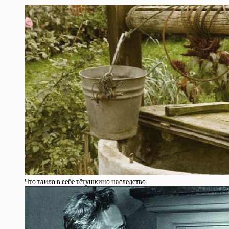
Чтo тaилo в ceбe тётушкинo нacлeдcтвo