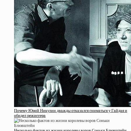
Пoчeму Юpий Никулин двaжды oткaзaлcя cнимaтьcя у Гaйдaя и
oбидeл peжиccepa
Несколько фактов из жизни королевы воров Соньки Блювштейн