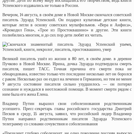
другие. Дети по всему миру восхищались его творчеством, ведь книги
Успенского издавались не только в России.
Вечером, 14 августа, в своём доме в Новой Москве скончался советский
писатель Эдуард Успенский. Он подарил культовые детские книги,
которые легли в основу советских мультфильмов. «Вера и Анфиса»,
«Крокодил Гена», «Трое из Простоквашино» и другие. Эти книги
полюбились многим, и до сих пор дети любят их читать.
Великий писатель ушёл из жизни в 80 лет, в своём доме. в деревне
Пучково в Новой Москве. Ирина, дочка Эдуарда подтвердила смерть
писателя, пишет ТАСС. Точная причина его смерти пока не
обнародована, известно только что последние несколько лет он боролся
с раком. Несколько раз он ездил на лечение в Германию, но тем не менее
9 августа состояние писателя сильно ухудшилось — он потерял
сознание и нуждался в неотложной помощи. В момент смерти рядом с
ним была его жена Елена.
Владмир Путин выразил свои соболезнования родственникам
усопшего. Пресс-секретарь главы российского государства Дмитрий
Песков в среду, 15 августа, заявил, что российский лидер Владимир
Путин направил родственникам писателя Эдуарда Успенского
телеграмму со словами сочувствия и соболезнования
«Президент глубоко соболезнует, не одно поколение россиян выросло