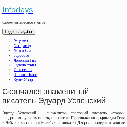
Infodays
Самое интересное в мире
Toggle navigation
Рецепты
Хендмейд
Дом и Сад
Здоровье
Женский Гид
Путешествия
Интересно
Шопинг Блог
КупиОбзор
Скончался знаменитый
писатель Эдуард Успенский
Эдуард Успенский — знаменитый советский писатель, который
подарил миру таких героев, как трое из Простоквашино, крокодил Гена
и Чебурашка, сыщики Колобки, Ивашка из Дворца пионеров и многие