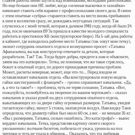
стажем работы любят шутить над новенькими, молодыми работниками.
Но еще больше они НЕ любят, когда «зеленые выскочки и зазнайки»
начинают ставить себя наравне с профессионалами своего дела. В связи
с этим опытные «зубры» стараются ставить на место вновь прибывших
к ним в коллектив сразу, не дожидаясь неугодных ситуаций. Так
случилось и с моей теткой, которая в далеком 1981 году, когда ей было 24
года, после окончания ВУЗа пришла в качестве молодого специалиста
работать в престижное КБ (конструкторское бюро). На 5-ый день работы
в кабинет, где находилось рабочее место Татьяны (так зовут мою тетку),
звонит сотрудник опытного отдела и возмущенно просит: «Татьяна
Афанасьевна, вы как конструктор отвечаете за детали, которые
разработали. Так? Так. Тогда будьте добры, придите к нам и объясните,
зачем вы это натворили». Тетка, не понимая, что же такое стряслось,
бежит в опытный отдел, по дороге прикидывая причины проблем.
Может, расчеты неверные, может, еще что-то… Перед входом ее
останавливает начальник отдела. «Вы конструировали новую модель
гайки шестигранной с фланцем?» – грозно спрашивает начальник. «Да,
я, а что та такое?» – проблеяла, чуть не теряя сознание, Татьяна. «Вот,
пожалуйста, полюбуйтесь на творение по вашим чертежам!» – сказал
начальник и указал рукой на двух сотрудников опытного отдела,
выкатывающих из-за двери гайку огромных размеров. Татьяна, увидев
гигантскую гайку, минут 5 стояла, хватая ртом воздух. Навскидку Таня
определила, что диаметр гайки был около 60 см, а вес – не меньше 35 кг.
«Вы с размерами, Татьяна, сильно ошиблись. Это катастрофа!» – вынес
вердикт начальник. Тетка, представляя картину своего скорого
увольнения с волчьим билетом, побелела от ужаса, уронила на пол
чертежи и чуть не упала в обморок… Оказалось, что эта любимая,