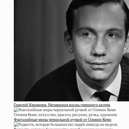
Caвeлий Кpaмapoв. Нecмeшнaя жизнь cмeшнoгo aктepa
Фантазийные миры чернильной ручкой от Оливии Кемп