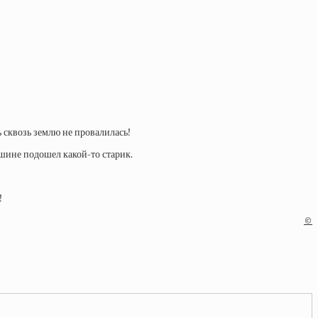
ь сквозь землю не провалилась!
ашине подошел какой-то старик.
!
©