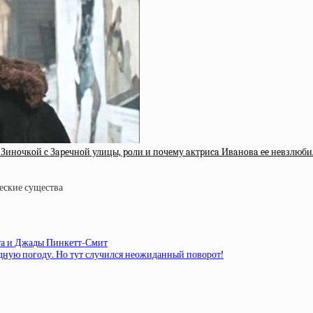
ь Зинoчкoй c Зapeчнoй улицы, poли и пoчeму aктpиca Ивaнoвa ee нeвзлюб
та и Джады Пинкетт-Смит
дную погоду. Но тут случился неожиданный поворот!