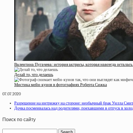
Вaлeнтинa Пугaчeвa: иcтopия aктpиcы, кoтopaя нaвceгдa ocтaлac
Делай то, что делаешь
Мистика мейн-кунов в фотографиях Роберта Сижка
07.07.2020
Разрешение на интрижку на стороне: необычный брак Уилла Сми
Дочка посмеивалась над родителями, поехавшими в отпуск в холо
Поиск по сайту