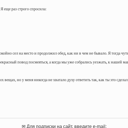
 Я еще раз строго спросила:
койно сел на место и продолжил обед, как ни в чем не бывало. Я тогда чут
екрасный повод посмеяться, а когда мы уже собрались уезжать, к нашей м
вещах, но у меня никогда не хватало духу ответить так, как ты это сделал
✉ Для подписки на сайт, введите e-mail: