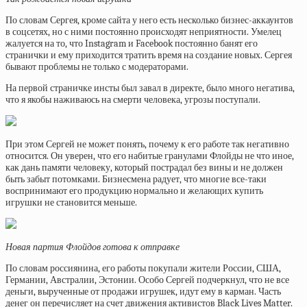
По словам Сергея, кроме сайта у него есть несколько бизнес-аккаунтов
в соцсетях, но с ними постоянно происходят неприятности. Умелец
жалуется на то, что Instagram и Facebook постоянно банят его
странички и ему приходится тратить время на создание новых. Сергея
бывают проблемы не только с модераторами.
На первой страничке инсты был завал в директе, было много негатива,
что я якобы наживаюсь на смерти человека, угрозы поступали.
При этом Сергей не может понять, почему к его работе так негативно
относится. Он уверен, что его набитые гранулами Флойды не что иное,
как дань памяти человеку, который пострадал без вины и не должен
быть забыт потомками. Бизнесмена радует, что многие все-таки
воспринимают его продукцию нормально и желающих купить
игрушки не становится меньше.
Новая партия Флойдов готова к отправке
По словам россиянина, его работы покупали жители России, США,
Германии, Австралии, Эстонии. Особо Сергей подчеркнул, что не все
деньги, вырученные от продажи игрушек, идут ему в карман. Часть
денег он перечисляет на счет движения активистов Black Lives Matter.