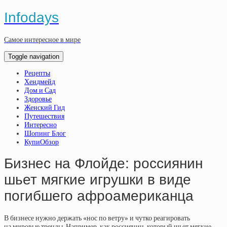
Infodays
Самое интересное в мире
Toggle navigation
Рецепты
Хендмейд
Дом и Сад
Здоровье
Женский Гид
Путешествия
Интересно
Шопинг Блог
КупиОбзор
Бизнес на Флойде: россиянин
шьет мягкие игрушки в виде
погибшего афроамериканца
В бизнесе нужно держать «нос по ветру» и чутко реагировать
на мировые тренды. Например, как россиянин, который шьет мягкие