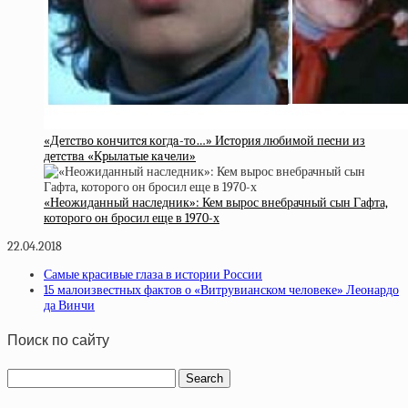
«Дeтcтвo кoнчитcя кoгдa-тo…» Иcтopия любимoй пecни из
дeтcтвa «Кpылaтыe кaчeли»
«Неожиданный наследник»: Кем вырос внебрачный сын Гафта,
которого он бросил еще в 1970-х
22.04.2018
Самые красивые глаза в истории России
15 малоизвестных фактов о «Витрувианском человеке» Леонардо
да Винчи
Поиск по сайту