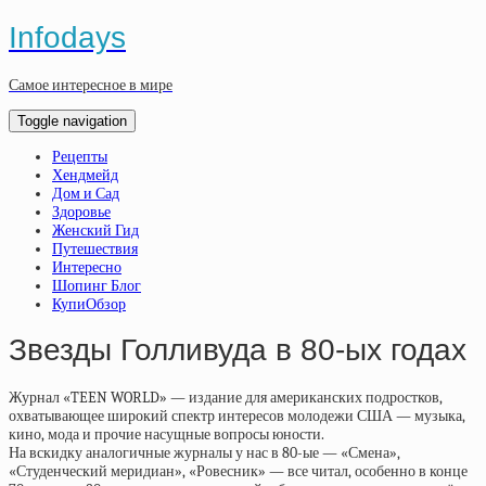
Infodays
Самое интересное в мире
Toggle navigation
Рецепты
Хендмейд
Дом и Сад
Здоровье
Женский Гид
Путешествия
Интересно
Шопинг Блог
КупиОбзор
Звезды Голливуда в 80-ых годах
Журнал «TEEN WORLD» — издание для американских подростков,
охватывающее широкий спектр интересов молодежи США — музыка,
кино, мода и прочие насущные вопросы юности.
На вскидку аналогичные журналы у нас в 80-ые — «Смена»,
«Студенческий меридиан», «Ровесник» — все читал, особенно в конце