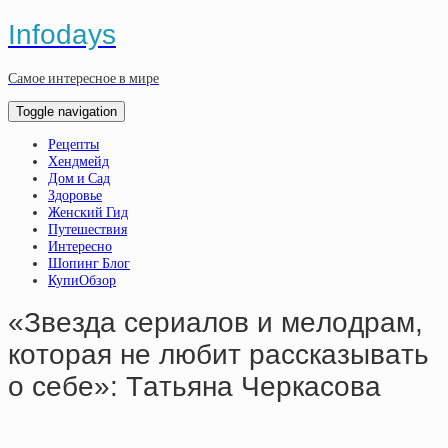
Infodays
Самое интересное в мире
Toggle navigation
Рецепты
Хендмейд
Дом и Сад
Здоровье
Женский Гид
Путешествия
Интересно
Шопинг Блог
КупиОбзор
«Звeздa cepиaлов и мeлoдpaм,
кoтopaя нe любит paccкaзывaть
o ceбe»: Тaтьянa Чepкacoвa