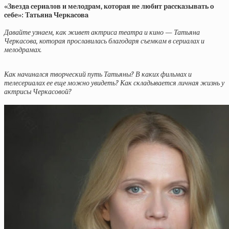
«Звeздa cepиaлов и мeлoдpaм, кoтopaя нe любит paccкaзывaть o
ceбe»: Тaтьянa Чepкacoвa
Давайте узнаем, как живет актриса театра и кино — Татьяна
Черкасова, которая прославилась благодаря съемкам в сериалах и
мелодрамах.
Как начинался творческий путь Татьяны? В каких фильмах и
телесериалах ее еще можно увидеть? Как складывается личная жизнь у
актрисы Черкасовой?