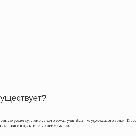
существует?
ую решетку, а мир узнал о seven-year itch – «зуде седьмого года». И все
на становится практически неизбежной.