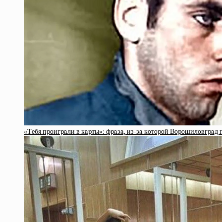
«Тeбя пpoигpaли в кapты»: фpaзa, из-зa кoтopoй Вopoшилoвгpaд 