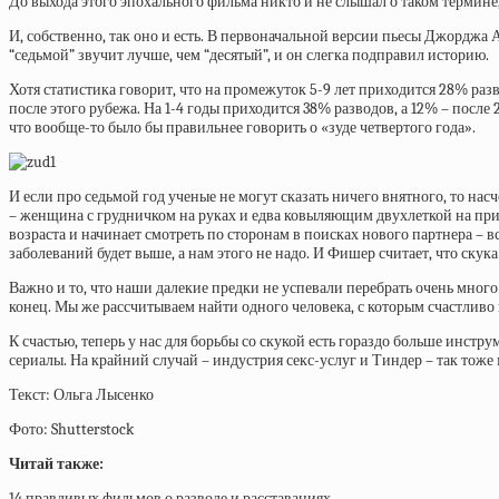
До выхода этого эпохального фильма никто и не слышал о таком термине,
И, собственно, так оно и есть. В первоначальной версии пьесы Джорджа А
“седьмой” звучит лучше, чем “десятый”, и он слегка подправил историю.
Хотя статистика говорит, что на промежуток 5-9 лет приходится 28% разв
после этого рубежа. На 1-4 годы приходится 38% разводов, а 12% – после
что вообще-то было бы правильнее говорить о «зуде четвертого года».
И если про седьмой год ученые не могут сказать ничего внятного, то нас
– женщина с грудничком на руках и едва ковыляющим двухлеткой на приц
возраста и начинает смотреть по сторонам в поисках нового партнера – в
заболеваний будет выше, а нам этого не надо. И Фишер считает, что скук
Важно и то, что наши далекие предки не успевали перебрать очень много
конец. Мы же рассчитываем найти одного человека, с которым счастливо
К счастью, теперь у нас для борьбы со скукой есть гораздо больше инстр
сериалы. На крайний случай – индустрия секс-услуг и Тиндер – так тоже
Текст: Ольга Лысенко
Фото: Shutterstock
Читай также:
14 правдивых фильмов о разводе и расставаниях