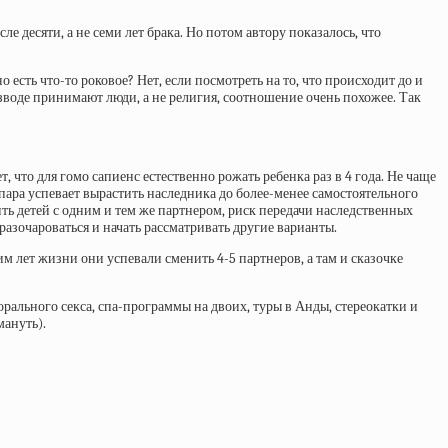
 десяти, а не семи лет брака. Но потом автору показалось, что
есть что-то роковое? Нет, если посмотреть на то, что происходит до и
разводе принимают люди, а не религия, соотношение очень похожее. Так
, что для гомо сапиенс естественно рожать ребенка раз в 4 года. Не чаще
пара успевает вырастить наследника до более-менее самостоятельного
дить детей с одним и тем же партнером, риск передачи наследственных
разочароваться и начать рассматривать другие варианты.
м лет жизни они успевали сменить 4-5 партнеров, а там и сказочке
 орального секса, спа-программы на двоих, туры в Анды, стереокатки и
мануть).