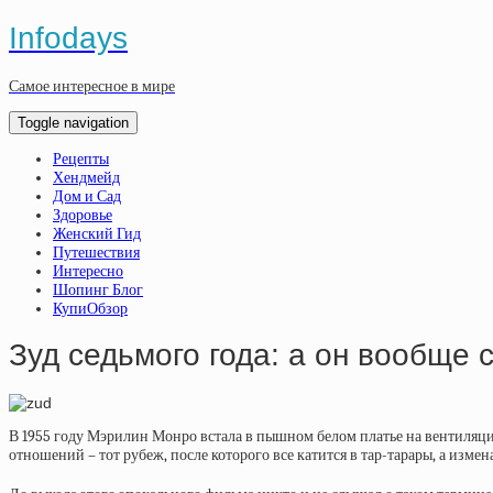
Infodays
Самое интересное в мире
Toggle navigation
Рецепты
Хендмейд
Дом и Сад
Здоровье
Женский Гид
Путешествия
Интересно
Шопинг Блог
КупиОбзор
Зуд седьмого года: а он вообще 
В 1955 году Мэрилин Монро встала в пышном белом платье на вентиляционн
отношений – тот рубеж, после которого все катится в тар-тарары, а изме