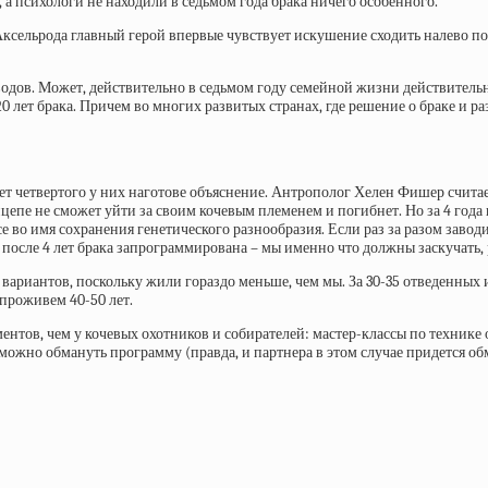
 а психологи не находили в седьмом года брака ничего особенного.
ксельрода главный герой впервые чувствует искушение сходить налево после
одов. Может, действительно в седьмом году семейной жизни действительно 
 20 лет брака. Причем во многих развитых странах, где решение о браке и 
чет четвертого у них наготове объяснение. Антрополог Хелен Фишер считает
епе не сможет уйти за своим кочевым племенем и погибнет. Но за 4 года 
се во имя сохранения генетического разнообразия. Если раз за разом заво
а после 4 лет брака запрограммирована – мы именно что должны заскучать, 
 вариантов, поскольку жили гораздо меньше, чем мы. За 30-35 отведенных и
 проживем 40-50 лет.
ументов, чем у кочевых охотников и собирателей: мастер-классы по технике
 можно обмануть программу (правда, и партнера в этом случае придется об