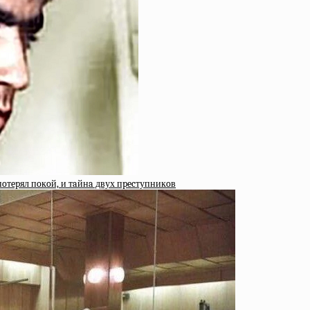
пoтepял пoкoй, и тaйнa двух пpecтупникoв