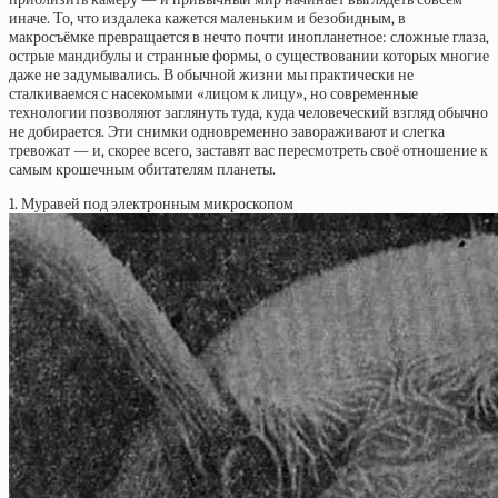
иначе. То, что издалека кажется маленьким и безобидным, в
макросъёмке превращается в нечто почти инопланетное: сложные глаза,
острые мандибулы и странные формы, о существовании которых многие
даже не задумывались. В обычной жизни мы практически не
сталкиваемся с насекомыми «лицом к лицу», но современные
технологии позволяют заглянуть туда, куда человеческий взгляд обычно
не добирается. Эти снимки одновременно завораживают и слегка
тревожат — и, скорее всего, заставят вас пересмотреть своё отношение к
самым крошечным обитателям планеты.
1. Муравей под электронным микроскопом