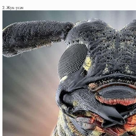
2. Жук-усач