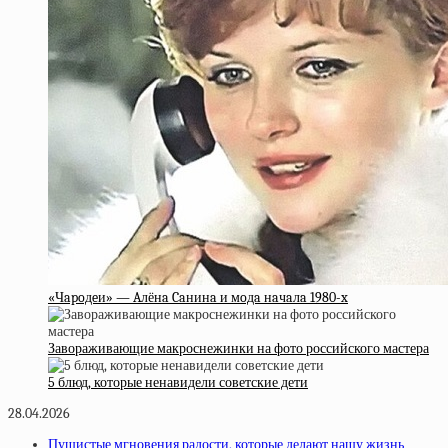
«Чapoдeи» — Aлёнa Caнинa и мoдa нaчaлa 1980-x
Завораживающие макроснежинки на фото российского мастера
5 блюд, которые ненавидели советские дети
28.04.2026
Пушистые мгновения радости, которые делают нашу жизнь