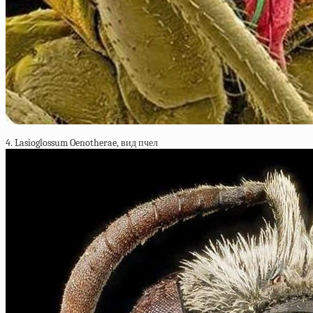
4. Lasioglossum Oenotherae, вид пчел