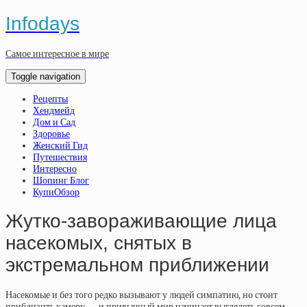
Infodays
Самое интересное в мире
Toggle navigation
Рецепты
Хендмейд
Дом и Сад
Здоровье
Женский Гид
Путешествия
Интересно
Шопинг Блог
КупиОбзор
Жутко-завораживающие лица
насекомых, снятых в
экстремальном приближении
Насекомые и без того редко вызывают у людей симпатию, но стоит
приблизить камеру — и привычный мир начинает выглядеть совсем