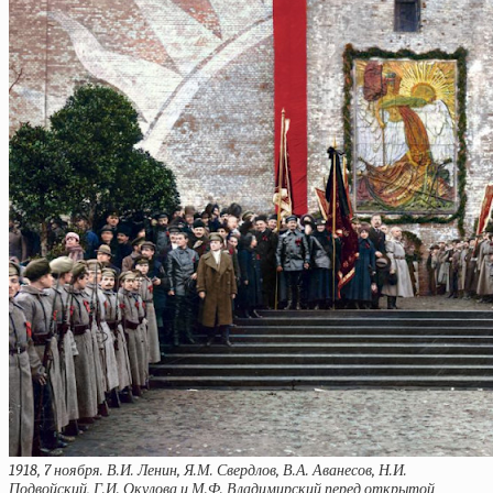
1918, 7 ноября. В.И. Ленин, Я.М. Свердлов, В.А. Аванесов, Н.И.
Подвойский, Г.И. Окулова и М.Ф. Владимирский перед открытой