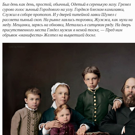
Был день как день, простой, обычный, Одетый в серенькую мглу. Гремел
сурово голос зычный Городового на углу. Гордяся блеском камилавки,
Служил в соборе протопоп. И у дверей питейной лавки Шумел с
рассвета пьяный скоп. На рынке лаялись торговки, Жужжа, как мухи на
меду. Мещанки, зарясь на обновки, Метались в ситцевом ряду. На дверь
присутственного места Глядел мужик в немой тоске, — Пред ним
обрывок «манифеста» Желтел на выцветшей доске.