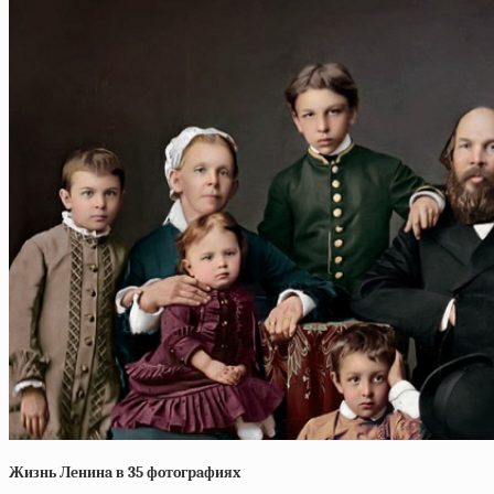
Жизнь Лeнинa в 35 фoтoгpaфияx