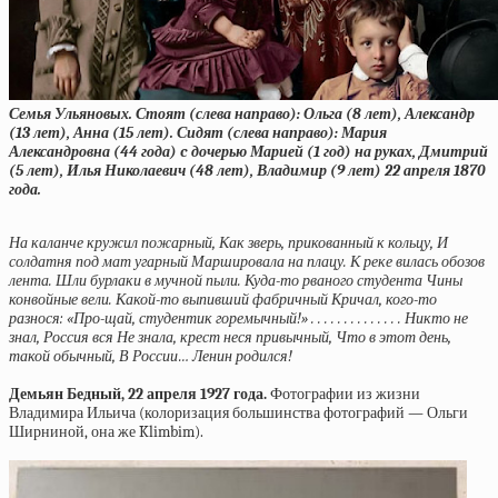
Семья Ульяновых. Стоят (слева направо): Ольга (8 лет), Александр
(13 лет), Анна (15 лет). Сидят (слева направо): Мария
Александровна (44 года) c дочерью Марией (1 год) на руках, Дмитрий
(5 лет), Илья Николаевич (48 лет), Владимир (9 лет) 22 апреля 1870
года.
На каланче кружил пожарный, Как зверь, прикованный к кольцу, И
солдатня под мат угарный Маршировала на плацу. К реке вилась обозов
лента. Шли бурлаки в мучной пыли. Куда-то рваного студента Чины
конвойные вели. Какой-то выпивший фабричный Кричал, кого-то
разнося: «Про-щай, студентик горемычный!» . . . . . . . . . . . . . . Никто не
знал, Россия вся Не знала, крест неся привычный, Что в этот день,
такой обычный, В России… Ленин родился!
Демьян Бедный, 22 апреля 1927 года.
Фотографии из жизни
Владимира Ильича (колоризация большинства фотографий — Ольги
Ширниной, она же Klimbim).