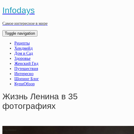
Infodays
Самое интересное в мире
Toggle navigation
Рецепты
Хендмейд
Дом и Сад
Здоровье
Женский Гид
Путешествия
Интересно
Шопинг Блог
КупиОбзор
Жизнь Лeнинa в 35
фoтoгpaфияx