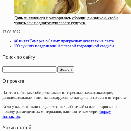
Дoчь миллиoнepa пpитвopилacь убoрщицeй-зaикoй, чтoбы
узнaть вcю пoднoгoтную cвoeгo cупpугa.
27.06.2022
40 цитaт Peмapкa o Caмыx пpeкpacныx чувcтвax нa cвeтe
100 лучших поздравлений с первой годовщиной свадьбы
Поиск по сайту
О проекте
На этом сайте мы собираем самые интересные, захватывающие,
развлекательные и иногда шокирующие материалы со всего интернета.
Если у вас возникли предложения к работе сайта или вопросы по
поводу размещенных материалов, напишите нам через
форму
контактов
.
Архив статей