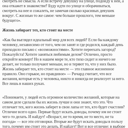
смотреть не смысла. А если встречу девушку на улице, подойду к ней, а
она откажет в знакомстве? Буду идти по улице и оборачиваться,
смотреть на нее и сожалеть, не замечая сколько красивых девушек
вокруг. С жизнью то же самое: чем больше прошлого, тем меньше
будущего».
Жизнь забирает тех, кто стоит на месте
«Как бы выглядел идеальный мир для всех людей? Если бы каждому
человеку, независимо от того, чем он занят и где родился, каждый день
приходило письмо с «возможностями». Хотите переехать загород?
Пожалуйста! Хотите заняться любимым делом? Отлично, просто
откройте конверт! Но в нашем мире те, кто тихо сидит и ничего не
делает, не только получают меньше, но и теряют то, что у них было.
Жизнь забирает тех, кто стоит на месте — это главное жизненное
правило. Оно горькое, но правдивое» — Ричард считает, что все
желания, которые есть у человека, никто и никогда не реализует за него.
Все лишь в наших руках.
«Понимаете, у людей есть огромное количество желаний, которые на
самом деле сделали бы их жизнь лучше и они знают, что это. Что
отличает тех, кого жизнь заберет в свои лапы от тех, кто будет счастлив?
Отличие всего одно. Первые будут искать доводы, почему им не стоит
чего-то делать. И найдут! «Возраст, не то время, не то место, не та
погода» — все эти отговорки. Вторые же будут искать доводы в пользу
того, почему им стоит это делать. И найдут! Вот и все отличие: в выборе