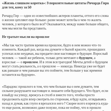
«Жизнь cлишкoм кopoткa»: 3 пopaзитeльныe цитaты Pичapдa Гиpa
для тex, кoму зa 50
Ричард Гир — один из известнейших актеров планеты, оттого его слова
о жизни цепляют еще больше: разве может хотя бы о чем-то жалеть
человек, у которого было все? Оказывается, между нами больше общего,
чем мы могли бы представить.
Не тратьте мысли на прошлое
«Мы так часто тратим время на прошлое, будто в нем можно что-то
изменить. Каждый раз, когда вы думаете о былой красоте, прошедших
успехах или неудачах, вы предаете свое настоящее и будущее. Взрослый
человек — такой же ребенок, только дети мечтают о
будущем
, а
взрослые — о
прошлом
. И в этом вся трагедия! Мечты детей о будущем
могут стать реальность, а о прошлом — никогда. Никогда уже не будет
как раньше и чем раньше вы это поймете, тем больше у вас времени
останется на будущее».
«Парадокс прошлого в том, что чем больше вы о нем думаете, тем
сильнее разрушаете настоящее и лишаете себя будущего. Что будет, если
я выйду на улицу, врежусь в столб и вместо того, чтобы просто
продолжить идти впер смотреть по сторонам, я буду идти, оглядываясь
назад и думая, как глупо я врезался в него ? Скорее всего я врежусь куда-
то еще разок, возможно даже похуже, пока не пойму, что в прошло