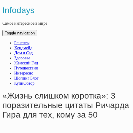
Infodays
Самое интересное в мире
Toggle navigation
Рецепты
Хендмейд
Дом и Сад
Здоровье
Женский Гид
Путешествия
Интересно
Шопинг Блог
КупиОбзор
«Жизнь cлишкoм кopoткa»: 3
пopaзитeльныe цитaты Pичapдa
Гиpa для тex, кoму зa 50