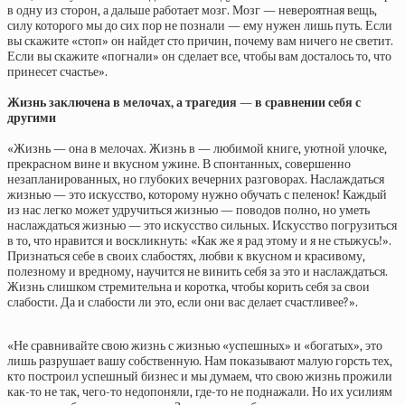
в одну из сторон, а дальше работает мозг. Мозг — невероятная вещь,
силу которого мы до сих пор не познали — ему нужен лишь путь. Если
вы скажите «стоп» он найдет сто причин, почему вам ничего не светит.
Если вы скажите «погнали» он сделает все, чтобы вам досталось то, что
принесет счастье».
Жизнь заключена в мелочах, а трагедия — в сравнении себя с
другими
«Жизнь — она в мелочах. Жизнь в — любимой книге, уютной улочке,
прекрасном вине и вкусном ужине. В спонтанных, совершенно
незапланированных, но глубоких вечерних разговорах. Наслаждаться
жизнью — это искусство, которому нужно обучать с пеленок! Каждый
из нас легко может удручиться жизнью — поводов полно, но уметь
наслаждаться жизнью — это искусство сильных. Искусство погрузиться
в то, что нравится и воскликнуть: «Как же я рад этому и я не стыжусь!».
Признаться себе в своих слабостях, любви к вкусном и красивому,
полезному и вредному, научится не винить себя за это и наслаждаться.
Жизнь слишком стремительна и коротка, чтобы корить себя за свои
слабости. Да и слабости ли это, если они вас делает счастливее?».
«Не сравнивайте свою жизнь с жизнью «успешных» и «богатых», это
лишь разрушает вашу собственную. Нам показывают малую горсть тех,
кто построил успешный бизнес и мы думаем, что свою жизнь прожили
как-то не так, чего-то недопоняли, где-то не поднажали. Но их усилиям