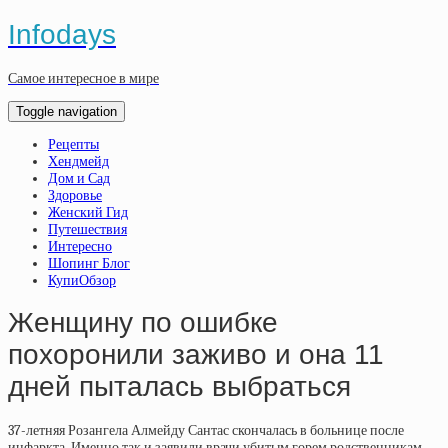
Infodays
Самое интересное в мире
Toggle navigation
Рецепты
Хендмейд
Дом и Сад
Здоровье
Женский Гид
Путешествия
Интересно
Шопинг Блог
КупиОбзор
Женщину по ошибке
похоронили заживо и она 11
дней пыталась выбраться
37-летняя Розангела Алмейду Сантас скончалась в больнице после
инфаркта. Именно так и заявили врачи убитым горем родственникам —