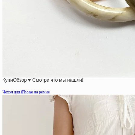
КупиОбзор ♥ Смотри что мы нашли!
Чехол для iPhone на ремне