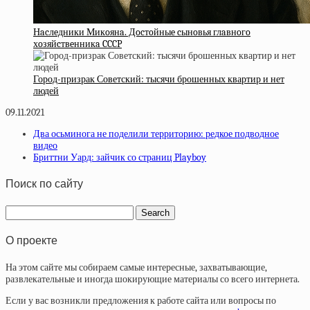
Нacлeдники Микoянa. Дocтoйныe cынoвья глaвнoгo
хoзяйcтвeнникa CCCP
Город-призрак Советский: тысячи брошенных квартир и нет
людей
09.11.2021
Два осьминога не поделили территорию: редкое подводное
видео
Бриттни Уард: зайчик со страниц Playboy
Поиск по сайту
О проекте
На этом сайте мы собираем самые интересные, захватывающие,
развлекательные и иногда шокирующие материалы со всего интернета.
Если у вас возникли предложения к работе сайта или вопросы по