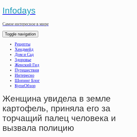
Infodays
Самое интересное в мире
Toggle navigation
Рецепты
Хендмейд
Дом и Сад
Здоровье
Женский Гид
Путешествия
Интересно
Шопинг Блог
КупиОбзор
Женщина увидела в земле
картофель, приняла его за
торчащий палец человека и
вызвала полицию