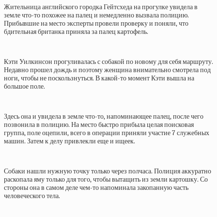
Жительница английского городка Гейтсхеда на прогулке увидела в
земле что-то похожее на палец и немедленно вызвала полицию.
Прибывшие на место эксперты провели проверку и поняли, что
бдительная британка приняла за палец картофель.
Кэти Уилкинсон прогуливалась с собакой по новому для себя маршруту.
Недавно прошел дождь и поэтому женщина внимательно смотрела под
ноги, чтобы не поскользнуться. В какой-то момент Кэти вышла на
большое поле.
Здесь она и увидела в земле что-то, напоминающее палец, после чего
позвонила в полицию. На место быстро прибыла целая поисковая
группа, поле оцепили, всего в операции приняли участие 7 служебных
машин. Затем к делу привлекли еще и ищеек.
Собаки нашли нужную точку только через полчаса. Полиция аккуратно
раскопала яму только для того, чтобы вытащить из земли картошку. Со
стороны она в самом деле чем-то напоминала закопанную часть
человеческого тела.