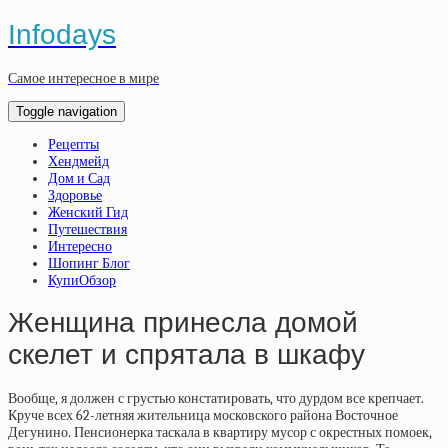
Infodays
Самое интересное в мире
Toggle navigation
Рецепты
Хендмейд
Дом и Сад
Здоровье
Женский Гид
Путешествия
Интересно
Шопинг Блог
КупиОбзор
Женщина принесла домой
скелет и спрятала в шкафу
Вообще, я должен с грустью констатировать, что дурдом все крепчает.
Круче всех 62-летняя жительница московского района Восточное
Дегунино. Пенсионерка таскала в квартиру мусор с окрестных помоек,