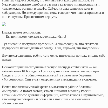
вонь так надоела соседям, что они вызвали коммунальщиков. Те
буквально насильно разобрали завалы в квартире и наткнулись на …
человеческие останки в шкафу. Сейчас их аккуратно изучают в
лаборатории. Но, между прочим, тетка говорит, что нашла, принесла, и
они ей нужны. Просит потом вернуть.
Правда потом ее спросили:
— Вы понимаете, что вам за это может быть?!
Тут внезапно наступило прозрение. И она сообщила, что скелет ей
подбросили ненавидящие ее соседи. Они, впрочем, вне подозрений.
Другие сегодняшние ребята чуть менее интересны, но тоже вполне себе
психи.
Психопат пришел сегодня на Красную площадь с табличкой — он
тайный агент КГБ и идет к Путину донести секретную информацию.
Следы этого типа обнаружились на сайте врагов всея Украины
«Миротворец». Они туда и откровенных сумасшедших включают.
Немец попался на мелкой краже в магазине в районе Большой
Дмитровки. А потом заявил, что он шпионит в пользу России.
Странный способ добычи информации, честно говоря. Неудивительно,
что немцу не поверили и оставили в полиции «до выяснения
обстоятельств».