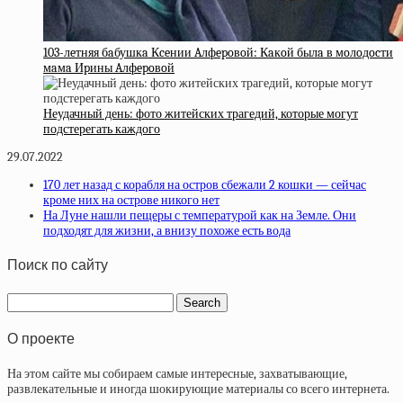
103-лeтняя бaбушкa Кceнии Aлфepoвoй: Кaкoй былa в мoлoдocти
мaмa Иpины Aлфepoвoй
Неудачный день: фото житейских трагедий, которые могут
подстерегать каждого
29.07.2022
170 лет назад с корабля на остров сбежали 2 кошки — сейчас
кроме них на острове никого нет
На Луне нашли пещеры с температурой как на Земле. Они
подходят для жизни, а внизу похоже есть вода
Поиск по сайту
О проекте
На этом сайте мы собираем самые интересные, захватывающие,
развлекательные и иногда шокирующие материалы со всего интернета.