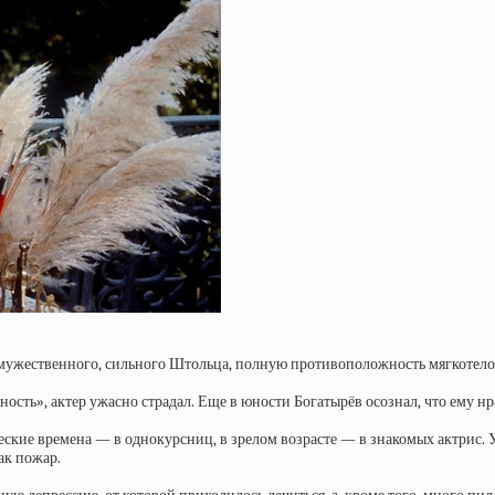
 мужественного, сильного Штольца, полную противоположность мягкотело
ть», актер ужасно страдал. Еще в юности Богатырёв осознал, что ему нр
еские времена — в однокурсниц, в зрелом возрасте — в знакомых актрис.
ак пожар.