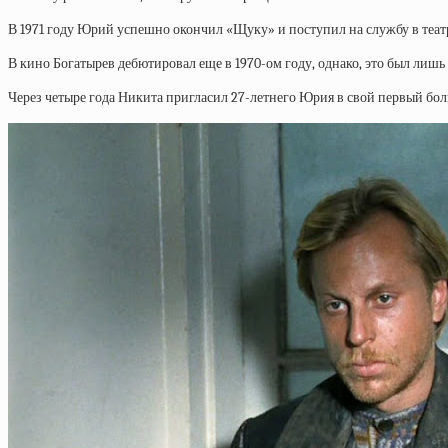
В 1971 году Юрий успешно окончил «Щуку» и поступил на службу в театр
В кино Богатырев дебютировал еще в 1970-ом году, однако, это был ли
Через четыре года Никита пригласил 27-летнего Юрия в свой первый бо