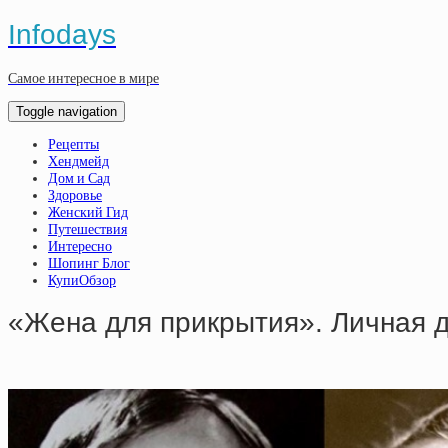
Infodays
Самое интересное в мире
Toggle navigation
Рецепты
Хендмейд
Дом и Сад
Здоровье
Женский Гид
Путешествия
Интересно
Шопинг Блог
КупиОбзор
«Жена для пpикpытия». Личнaя 