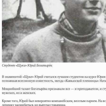
Студент «Щуки» Юрий Богатырёв.
В знаменитой «Щуке» Юрий считался лучшим студентом на курсе Юрия Ва
познавшая всесоюзную известность, звезда «Кавказской пленницы» Ната
Мощнейший талант Богатырёва признавали все — и преподаватели, и сту
мужских, но и женских.
Кроме того, Юрий был невероятно компанейским, веселым парнем. На все
лепешку расшибиться, но выручал товарища.