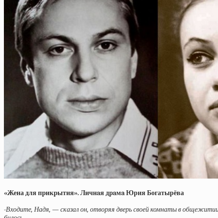
«Жена для пpикpытия». Личнaя дpaмa Юрия Богатырёва
-Входите, Надя, — сказал он, отворяя дверь своей комнаты в общежитии
билось.