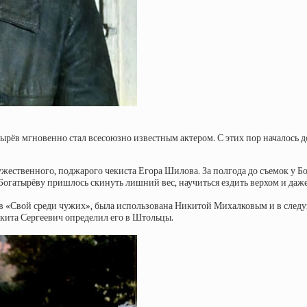
тырёв мгновенно стал всесоюзно известным актером. С этих пор началось 
жественного, поджарого чекиста Егора Шилова. За полгода до съемок у Бо
Богатырёву пришлось скинуть лишний вес, научиться ездить верхом и даже
в «Свой среди чужих», была использована Никитой Михалковым и в след
икита Сергеевич определил его в Штольцы.