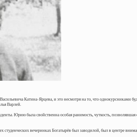
сильевича Катина-Ярцева, и это несмотря на то, что однокурсниками буд
лья Варлей.
денты. Юрию была свойственна особая ранимость, чуткость, позволявшая е
х студенческих вечеринках Богатырёв был заводилой, был в центре внима