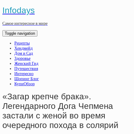
Infodays
Самое интересное в мире
Toggle navigation
Рецепты
Хендмейд
Дом и Сад
Здоровье
Женский Гид
Путешествия
Интересно
Шопинг Блог
КупиОбзор
«Загар крепче брака».
Легендарного Дога Чепмена
застали с женой во время
очередного похода в солярий