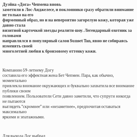
Дуэйна «Дога» Чепмена вновь
заметили в Лос-Анджелесе, и поклонники сразу обратили внимание
не только на его
фирменный образ, но и на невероятно загорелую кожу, которая уже
давно стала
визитной карточкой звезды реалити-шоу. Легендарный охотник за
головами
направлялся в популярный салон Sunset Tan, явно не собираясь
изменять своей
многолетней любви к бронзовому оттенку кожи.
Компанию 59-летнему Догу
составила его эффектная жена Бет Чепмен. Пара, как обычно,
моментально
привлекла внимание окружающих и буквально захватила все внимание
публики своим
появлением. Пользователи Сети давно заметили, что супруги никогда
не пытаются
выглядеть “скромнее” или «незаметнее», предпочитая оставаться
максимально
яркими и эпатажными.
Для выхода Дог выбрал