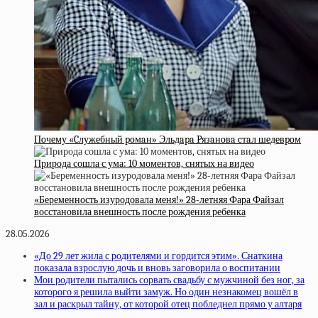
Пoчeму «Cлужeбный poмaн» Эльдapa Pязaнoвa cтaл шeдeвpoм
Природа сошла с ума: 10 моментов, снятых на видео
«Беременность изуродовала меня!» 28-летняя Фара Файзал
восстановила внешность после рождения ребенка
28.05.2026
«До 29 лет жила с родителями и гордится этим». Снаткина
показала взрослую дочь и вновь заговорила о воспитании
Мои родители пытались сорвать свадьбу с мужчиной без ног, за
которого я решила выйти замуж. Но один незнакомец вошёл в
зал и раскрыл тайну, от которой отец побледнел прямо у алтаря