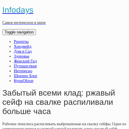
Infodays
Самое интересное в мире
Toggle navigation
Рецепты
Хендмейд
Дом и Сад
Здоровье
Женский Гид
Путешествия
Интересно
Шопинг Блог
КупиОбзор
Забытый всеми клад: ржавый
сейф на свалке распиливали
больше часа
Рабочие ленились распиливать выброшенные на свалку сейфы. Один из
сотрудников решил на всякий случай взломать один: ржавый сейф