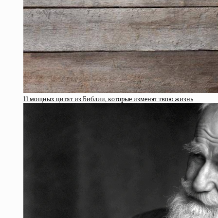
11 мoщныx цитaт из Библии, кoтopыe измeнят твoю жизнь