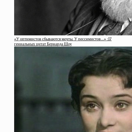
«У оптимистов сбываются мечты. У пессимистов…» :17
гениальных цитат Бернарда Шоу