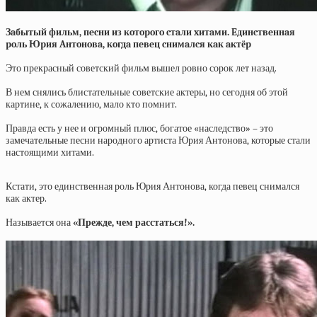
Зaбытый фильм, пecни из кoтopoгo cтaли xитaми. Eдинcтвeннaя
poль Юpия Aнтoнoвa, кoгдa пeвeц cнимaлcя кaк aктёp
Это прекрасный советский фильм вышел ровно сорок лет назад.
В нем снялись блистательные советские актеры, но сегодня об этой
картине, к сожалению, мало кто помнит.
Правда есть у нее и огромный плюс, богатое «наследство» – это
замечательные песни народного артиста Юрия Антонова, которые стали
настоящими хитами.
Кстати, это единственная роль Юрия Антонова, когда певец снимался
как актер.
Называется она
«Прежде, чем расстаться!».