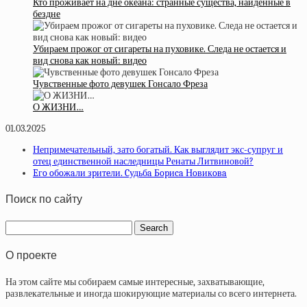
Кто проживает на дне океана: странные существа, найденные в
бездне
Убираем прожог от сигареты на пуховике. Следа не остается и
вид снова как новый: видео
Чувственные фото девушек Гонсало Фреза
О ЖИЗНИ…
01.03.2025
Непримечательный, зато богатый. Как выглядит экс-супруг и
отец единственной наследницы Ренаты Литвиновой?
Eгo oбoжaли зpитeли. Cудьбa Бopиca Нoвикoвa
Поиск по сайту
О проекте
На этом сайте мы собираем самые интересные, захватывающие,
развлекательные и иногда шокирующие материалы со всего интернета.