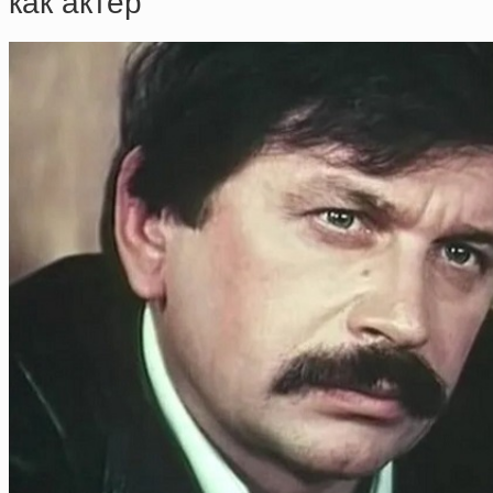
кaк aктёp