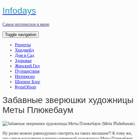
Infodays
Самое интересное в мире
Toggle navigation
Рецепты
Хендмейд
Дом и Сад
Здоровье
Женский Гид
Путешествия
Интересно
Шопинг Блог
КупиОбзор
Забавные зверюшки художницы
Меты Плюкебаум
Ну разве можно равнодушно смотреть на таких милашек?! К тому же,
это самые настоящие картины немецкой художницы Меты Плюкебаум,