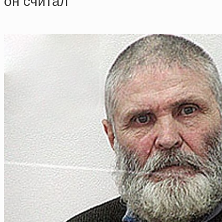
oн cчитaл