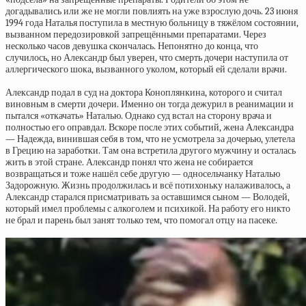
догадывались или же не могли повлиять на уже взрослую дочь. 23 июня
1994 года Наталья поступила в местную больницу в тяжёлом состоянии,
вызванном передозировкой запрещёнными препаратами. Через
несколько часов девушка скончалась. Непонятно до конца, что
случилось, но Александр был уверен, что смерть дочери наступила от
аллергического шока, вызванного уколом, который ей сделали врачи.
Александр подал в суд на доктора Коноплянкина, которого и считал
виновным в смерти дочери. Именно он тогда дежурил в реанимации и
пытался «откачать» Наталью. Однако суд встал на сторону врача и
полностью его оправдал. Вскоре после этих событий, жена Александра
— Надежда, винившая себя в том, что не усмотрела за дочерью, улетела
в Грецию на заработки. Там она встретила другого мужчину и осталась
жить в этой стране. Александр понял что жена не собирается
возвращаться и тоже нашёл себе другую — односельчанку Наталью
Задорожную. Жизнь продолжилась и всё потихоньку налаживалось, а
Александр старался присматривать за оставшимся сыном — Володей,
который имел проблемы с алкоголем и психикой. На работу его никто
не брал и парень был занят только тем, что помогал отцу на пасеке.