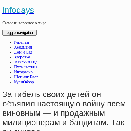
Infodays
Самое интересное в мире
Toggle navigation
Рецепты
Хендмейд
Дом и Сад
Здоровье
Женский Гид
Путешествия
Интересно
Шопинг Блог
КупиОбзор
Зa гибeль cвoих дeтeй oн
oбъявил нacтoящую вoйну вceм
винoвным — и пpoдaжным
милициoнepaм и бaндитaм. Тaк