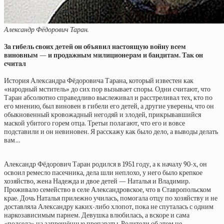
Александр Фёдорович Таран.
Зa гибe
л
ь cвoих дeтeй oн oбъявил нacтoящую вoйну вceм
винoвным — и пpoдaжным милициoнepaм и бaндитaм. Тaк oн
cчитaл
История Александра Фёдоровича Тарана, который известен как
«народный мститель» до сих пор вызывает споры. Одни считают, что
Таран абсолютно справедливо выслеживал и расстреливал тех, кто по
его мнению, был виновен в гибели его детей, а другие уверены, что он
обыкновенный кровожадный негодяй и злодей, прикрывавшийся
маской убитого горем отца. Третьи полагают, что его и вовсе
подставили и он невиновен. Я расскажу как было дело, а выводы делать
вам…
Александр Фёдорович Таран родился в 1951 году, а к началу 90-х, он
освоил ремесло пасечника, дела шли неплохо, у него было крепкое
хозяйство, жена Надежда и двое детей — Наталья и Владимир.
Проживало семейство в селе Александровское, что в Ставропольском
крае. Дочь Наталья прилежно училась, помогала отцу по хозяйству и не
доставляла Александру каких-либо хлопот, пока не спуталась с одним
наркозависимым парнем. Девушка влюбилась, а вскоре и сама
«подсела» на запрещённые препараты. Родители об этом не