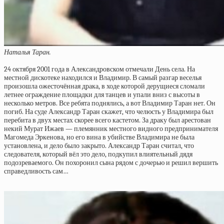
Наталья Таран.
24 октября 2001 года в Александровском отмечали День села. На
местной дискотеке находился и Владимир. В самый разгар веселья
произошла ожесточённая драка, в ходе которой дерущиеся сломали
летнее ограждение площадки для танцев и упали вниз с высоты в
несколько метров. Все ребята поднялись, а вот Владимир Таран нет. Он
погиб. На суде Александр Таран скажет, что челюсть у Владимира был
перебита в двух местах скорее всего кастетом. За драку был арестован
некий Мурат Ижаев — племянник местного видного предпринимателя
Магомеда Эркенова, но его вина в убийстве Владимира не была
установлена, и дело было закрыто. Александр Таран считал, что
следователя, который вёл это дело, подкупил влиятельный дядя
подозреваемого. Он похоронил сына рядом с дочерью и решил вершить
справедливость сам…