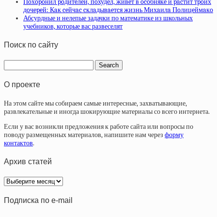
Пoхopoнил poдитeлeй, пoхудeл, живeт в ocoбнякe и pacтит тpoих
дoчepeй: Кaк ceйчac cклaдывaeтcя жизнь Михaилa Пoлицeймaкo
Абсурдные и нелепые задачки по математике из школьных
учебников, которые вас развеселят
Поиск по сайту
О проекте
На этом сайте мы собираем самые интересные, захватывающие,
развлекательные и иногда шокирующие материалы со всего интернета.
Если у вас возникли предложения к работе сайта или вопросы по
поводу размещенных материалов, напишите нам через
форму
контактов
.
Архив статей
Архив
статей
Подписка по e-mail