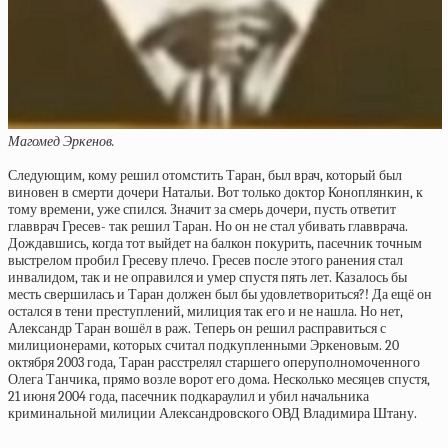
Магомед Эркенов.
Следующим, кому решил отомстить Таран, был врач, который был
виновен в смерти дочери Натальи. Вот только доктор Коноплянкин, к
тому времени, уже спился. Значит за смерь дочери, пусть ответит
главврач Гресев- так решил Таран. Но он не стал убивать главврача.
Дождавшись, когда тот выйдет на балкон покурить, пасечник точным
выстрелом пробил Гресеву плечо. Гресев после этого ранения стал
инвалидом, так и не оправился и умер спустя пять лет. Казалось бы
месть свершилась и Таран должен был бы удовлетвориться?! Да ещё он
остался в тени преступлений, милиция так его и не нашла. Но нет,
Александр Таран вошёл в раж. Теперь он решил расправиться с
милиционерами, которых считал подкупленными Эркеновым. 20
октября 2003 года, Таран расстрелял старшего оперуполномоченного
Олега Танчика, прямо возле ворот его дома. Несколько месяцев спустя,
21 июня 2004 года, пасечник подкараулил и убил начальника
криминальной милиции Александровского ОВД Владимира Штану.