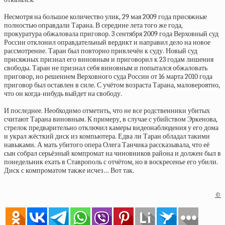
Несмотря на большое количество улик, 29 мая 2009 года присяжные
полностью оправдали Тарана. В середине лета того же года,
прокуратура обжаловала приговор. 3 сентября 2009 года Верховный суд
России отклонил оправдательный вердикт и направил дело на новое
рассмотрение. Таран был повторно привлечён к суду. Новый суд
присяжных признал его виновным и приговорил к 23 годам лишения
свободы. Таран не признал себя виновным и попытался обжаловать
приговор, но решением Верховного суда России от 16 марта 2010 года
приговор был оставлен в силе. С учётом возраста Тарана, маловероятно,
что он когда-нибудь выйдет на свободу.
И последнее. Необходимо отметить, что не все родственники убитых
считают Тарана виновным. К примеру, в случае с убийством Эркенова,
стрелок предварительно отключил камеры видеонаблюдения у его дома
и украл жёсткий диск из компьютера. Едва ли Таран обладал такими
навыками. А мать убитого опера Олега Танчика рассказывала, что её
сын собрал серьёзный компромат на чиновников района и должен был в
понедельник ехать в Ставрополь с отчётом, но в воскресенье его убили.
Диск с компроматом также исчез… Вот так.
©