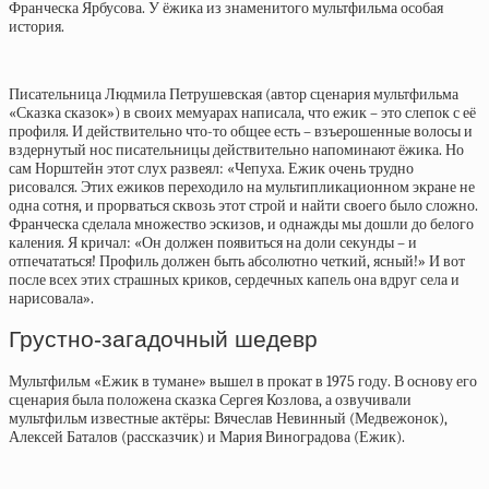
Франческа Ярбусова. У ёжика из знаменитого мультфильма особая
история.
Писательница Людмила Петрушевская (автор сценария мультфильма
«Сказка сказок») в своих мемуарах написала, что ежик – это слепок с её
профиля. И действительно что-то общее есть – взъерошенные волосы и
вздернутый нос писательницы действительно напоминают ёжика. Но
сам Норштейн этот слух развеял: «Чепуха. Ежик очень трудно
рисовался. Этих ежиков переходило на мультипликационном экране не
одна сотня, и прорваться сквозь этот строй и найти своего было сложно.
Франческа сделала множество эскизов, и однажды мы дошли до белого
каления. Я кричал: «Он должен появиться на доли секунды – и
отпечататься! Профиль должен быть абсолютно четкий, ясный!» И вот
после всех этих страшных криков, сердечных капель она вдруг села и
нарисовала».
Грустно-загадочный шедевр
Мультфильм «Ежик в тумане» вышел в прокат в 1975 году. В основу его
сценария была положена сказка Сергея Козлова, а озвучивали
мультфильм известные актёры: Вячеслав Невинный (Медвежонок),
Алексей Баталов (рассказчик) и Мария Виноградова (Ежик).