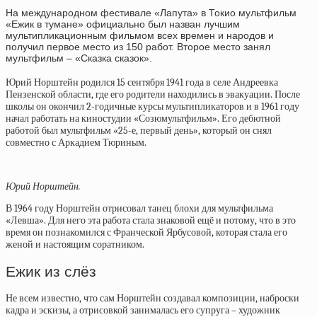
На международном фестивале «Лапута» в Токио мультфильм
«Ежик в тумане» официально был назван лучшим
мультипликационным фильмом всех времен и народов и
получил первое место из 150 работ. Второе место занял
мультфильм – «Сказка сказок».
Юрий Норштейн родился 15 сентября 1941 года в селе Андреевка
Пензенской области, где его родители находились в эвакуации. После
школы он окончил 2-годичные курсы мультипликаторов и в 1961 году
начал работать на киностудии «Созюмультфильм». Его дебютной
работой был мультфильм «25-е, первый день», который он снял
совместно с Аркадием Тюриным.
Юрий Норштейн.
В 1964 году Норштейн отрисовал танец блохи для мультфильма
«Левша». Для него эта работа стала знаковой ещё и потому, что в это
время он познакомился с Франческой Ярбусовой, которая стала его
женой и настоящим соратником.
Ежик из слёз
Не всем известно, что сам Норштейн создавал композиции, наброски
кадра и эскизы, а отрисовкой занималась его супруга – художник