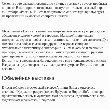
Сегодня в это сложно поверить, но «Ежик в тумане» с трудом пробился
в прокат. В него просто не верили и выпустили только на малый экран
кинотеатра «Россия». Никто и подумать не мог, что мультфильм будет
на протяжении 14 месяцев собирать аншлаги.
Мультфильм «Ежик в тумане», несмотря на этакую лёгкую грусть, стал
абсолютным хитом у детей и взрослых. Малышей привлекали
интересные герои и необычная анимация с таинственным сюжетом. Для
них это была добрая сказка про друзей. А взрослые видели в
мультфильме аллегоричную философию. В нём и космос, и мерцание
природы, и множество символов. «Ежик в тумане» – этакий русский
дзен, притча о пути познания мира через отказ от познания.
Вспомните: говорящая рыба, откровение в виде лошади, дерево жизни.
Надежда на чудо, которая не умирает даже в сумраке. Ведь всё это про
всех нас.
Юбилейная выставка
В честь юбилея в московской галерее Altmans Gallery открылась
выставка “Художник рисует фильм. Ярбусова и Норштейн”, на которой
представлены эскизы к мультфильмам режиссера, сделанные его женой,
художником Франческой Ярбусовой.