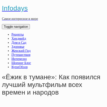
Infodays
Самое интересное в мире
Toggle navigation
Рецепты
Хендмейд
Дом и Сад
Здоровье
Женский Гид
Путешествия
Интересно
Шопинг Блог
КупиОбзор
«Ёжик в тумане»: Как появился
лучший мультфильм всех
времен и народов