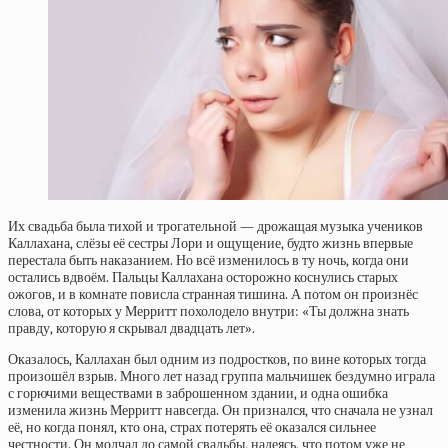
Их свадьба была тихой и трогательной — дрожащая музыка учеников
Каллахана, слёзы её сестры Лори и ощущение, будто жизнь впервые
перестала быть наказанием. Но всё изменилось в ту ночь, когда они
остались вдвоём. Пальцы Каллахана осторожно коснулись старых
ожогов, и в комнате повисла странная тишина. А потом он произнёс
слова, от которых у Мерритт похолодело внутри: «Ты должна знать
правду, которую я скрывал двадцать лет».
Оказалось, Каллахан был одним из подростков, по вине которых тогда
произошёл взрыв. Много лет назад группа мальчишек бездумно играла
с горючими веществами в заброшенном здании, и одна ошибка
изменила жизнь Мерритт навсегда. Он признался, что сначала не узнал
её, но когда понял, кто она, страх потерять её оказался сильнее
честности. Он молчал до самой свадьбы, надеясь, что потом уже не