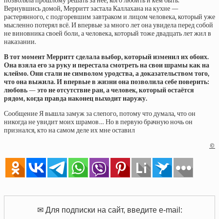
позволяла прошлому решать за неё, кого любить и кем быть.
Вернувшись домой, Мерритт застала Каллахана на кухне —
растерянного, с подгоревшим завтраком и лицом человека, который уже
мысленно потерял всё. И впервые за много лет она увидела перед собой
не виновника своей боли, а человека, который тоже двадцать лет жил в
наказании.
В тот момент Мерритт сделала выбор, который изменил их обоих.
Она взяла его за руку и перестала смотреть на свои шрамы как на
клеймо. Они стали не символом уродства, а доказательством того,
что она выжила. И впервые в жизни она позволила себе поверить:
любовь — это не отсутствие ран, а человек, который остаётся
рядом, когда правда наконец выходит наружу.
Сообщение Я вышла замуж за слепого, потому что думала, что он
никогда не увидит моих шрамов… Но в первую брачную ночь он
признался, кто на самом деле их мне оставил
©
✉ Для подписки на сайт, введите e-mail: