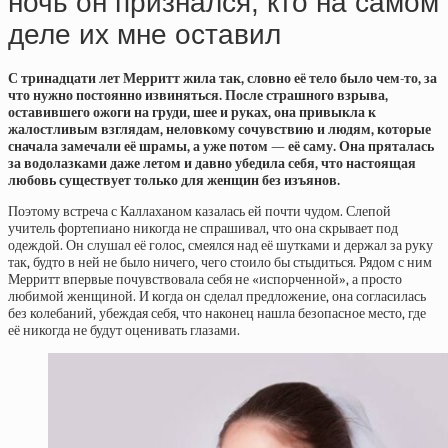
ночь он признался, кто на самом
деле их мне оставил
С тринадцати лет Мерритт жила так, словно её тело было чем-то, за
что нужно постоянно извиняться. После страшного взрыва,
оставившего ожоги на груди, шее и руках, она привыкла к
жалостливым взглядам, неловкому сочувствию и людям, которые
сначала замечали её шрамы, а уже потом — её саму. Она пряталась
за водолазками даже летом и давно убедила себя, что настоящая
любовь существует только для женщин без изъянов.
Поэтому встреча с Каллаханом казалась ей почти чудом. Слепой
учитель фортепиано никогда не спрашивал, что она скрывает под
одеждой. Он слушал её голос, смеялся над её шутками и держал за руку
так, будто в ней не было ничего, чего стоило бы стыдиться. Рядом с ним
Мерритт впервые почувствовала себя не «испорченной», а просто
любимой женщиной. И когда он сделал предложение, она согласилась
без колебаний, убеждая себя, что наконец нашла безопасное место, где
её никогда не будут оценивать глазами.