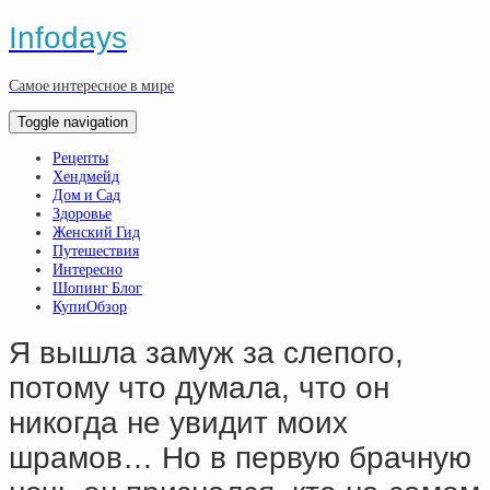
Infodays
Самое интересное в мире
Toggle navigation
Рецепты
Хендмейд
Дом и Сад
Здоровье
Женский Гид
Путешествия
Интересно
Шопинг Блог
КупиОбзор
Я вышла замуж за слепого,
потому что думала, что он
никогда не увидит моих
шрамов… Но в первую брачную