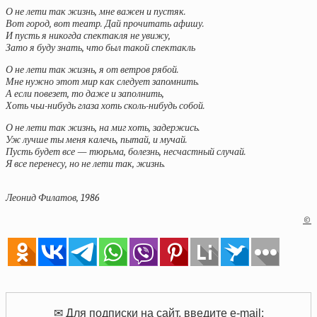
О не лети так жизнь, мне важен и пустяк.
Вот город, вот театр. Дай прочитать афишу.
И пусть я никогда спектакля не увижу,
Зато я буду знать, что был такой спектакль
О не лети так жизнь, я от ветров рябой.
Мне нужно этот мир как следует запомнить.
А если повезет, то даже и заполнить,
Хоть чьи-нибудь глаза хоть сколь-нибудь собой.
О не лети так жизнь, на миг хоть, задержись.
Уж лучше ты меня калечь, пытай, и мучай.
Пусть будет все — тюрьма, болезнь, несчастный случай.
Я все перенесу, но не лети так, жизнь.
Леонид Филатов, 1986
©
✉ Для подписки на сайт, введите e-mail: