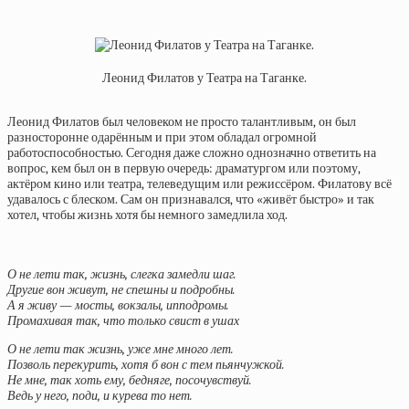
Леонид Филатов у Театра на Таганке.
Леонид Филатов был человеком не просто талантливым, он был
разносторонне одарённым и при этом обладал огромной
работоспособностью. Сегодня даже сложно однозначно ответить на
вопрос, кем был он в первую очередь: драматургом или поэтому,
актёром кино или театра, телеведущим или режиссёром. Филатову всё
удавалось с блеском. Сам он признавался, что «живёт быстро» и так
хотел, чтобы жизнь хотя бы немного замедлила ход.
О не лети так, жизнь, слегка замедли шаг.
Другие вон живут, не спешны и подробны.
А я живу — мосты, вокзалы, ипподромы.
Промахивая так, что только свист в ушах
О не лети так жизнь, уже мне много лет.
Позволь перекурить, хотя б вон с тем пьянчужкой.
Не мне, так хоть ему, бедняге, посочувствуй.
Ведь у него, поди, и курева то нет.