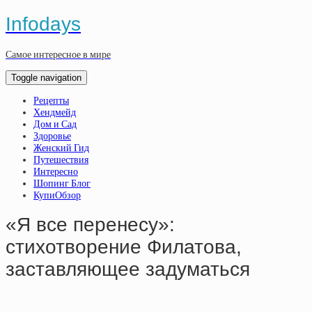
Infodays
Самое интересное в мире
Toggle navigation
Рецепты
Хендмейд
Дом и Сад
Здоровье
Женский Гид
Путешествия
Интересно
Шопинг Блог
КупиОбзор
«Я все перенесу»:
стихотворение Филатова,
заставляющее задуматься