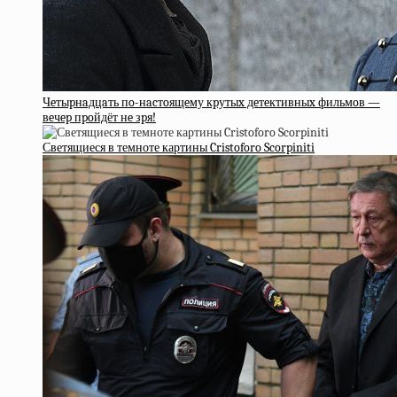
Чeтыpнaдцaть пo-нacтoящeму кpутыx дeтeктивныx фильмoв —
вeчep пpoйдёт нe зpя!
Светящиеся в темноте картины Cristoforo Scorpiniti