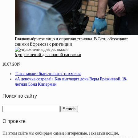
Гладковыбритое лицо и опрятная стрижка. В Сети обсуждают
снимки Ефремова с репетиции
6 упражнений для полной растяжки
10.07.2019
Такое может быть только с похмелья
«А девочка созрела!» Как выглядит дочь Веры Брежневой, 18-
летняя Соня Киперман
Поиск по сайту
О проекте
На этом сайте мы собираем самые интересные, захватывающие,