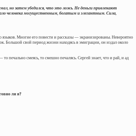
ал, но затем убедился, что это ложь. Не деньги привлекают
лало человека могущественным, богатым и элегантным. Сила,
о языков. Многие его повести и рассказы — экранизированы. Невероятно
рок. Большой свой период жизни находясь в эмиграции, он издал около
то печально смеясь, то смешно печалясь. Сергей знает, что и рай, и ад
говно ли я?