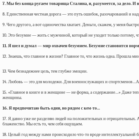
7. Мы без конца ругаем товарища Сталина, и, разумеется, за дело. И
8. Единственная честная дорога — это путь ошибок, разочарований и над
9. Чего другого, а вот одиночества хватает. Деньги, скажем, у меня быс
10. Это безумие — жить с мужчиной, который не уходит только потому, 
11. Я шел и думал — мир охвачен безумием. Безумие становится но
12. Знаешь, что главное в жизни? Главное то, что жизнь одна. Прошла ми
13. Чем безнадежнее цель, тем глубже эмоции.
14. Любовь — это для молодежи. Для военнослужащих и спортсменов…А ту
15. «Главное в книге и в женщине — не форма, а содержание…» Даже теп
женщины.
16. Я предпочитаю быть один, но рядом с кем-то…
17. Я давно уже не разделяю людей на положительных и отрицательных. А
блаженство. Мы есть то, чем себя ощущаем.
18. Целый год между нами происходило что-то вроде интеллектуальной б