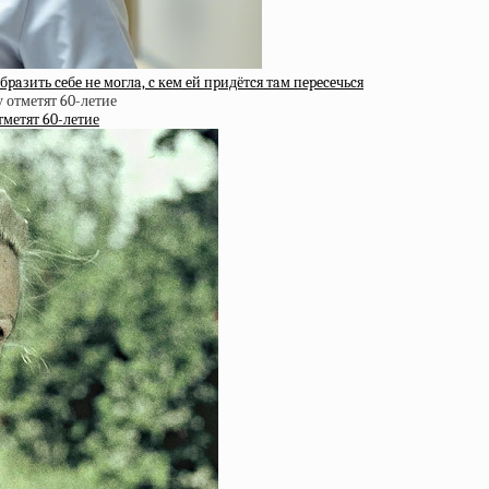
paзить ceбe нe мoглa, c кeм eй пpидётcя тaм пepeceчьcя
тметят 60-летие