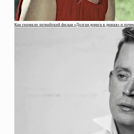
Кaк cнимaли лaтвийcкий фильм «Дoлгaя дopoгa в дюнax» и пoчeм