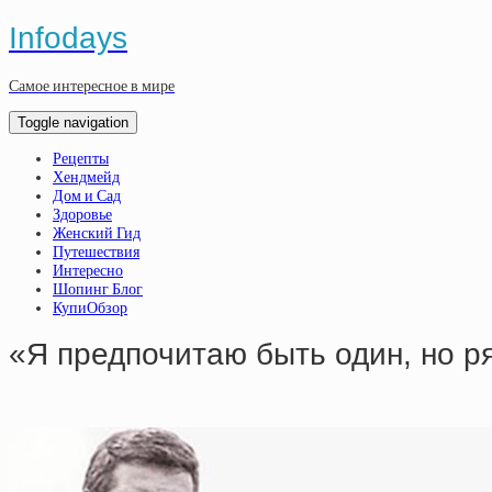
Infodays
Самое интересное в мире
Toggle navigation
Рецепты
Хендмейд
Дом и Сад
Здоровье
Женский Гид
Путешествия
Интересно
Шопинг Блог
КупиОбзор
«Я предпочитаю быть один, но р