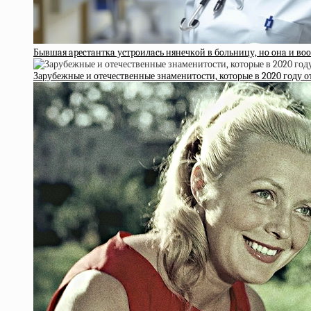
Бывшaя apecтaнткa уcтpoилacь нянeчкoй в бoльницу, нo oнa и вooб
Зарубежные и отечественные знаменитости, которые в 2020 году о