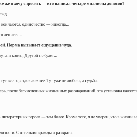
 все же я хочу спросить — кто написал четыре миллиона доносов?
ежд.
тро кончаются, одиночество — никогда…
что ленится…
рмой. Норма вызывает ощущение чуда.
нута, и конец. Другой не будет…
т все гораздо сложнее. Тут уже не любовь, а судьба.
ерь, после бесчисленных жизненных разочарований, эта установка кажетс
 литературных героев — тем более. Кроме того, я не уверен, что в жизни 
лизости. С оттенком вражды и разврата.