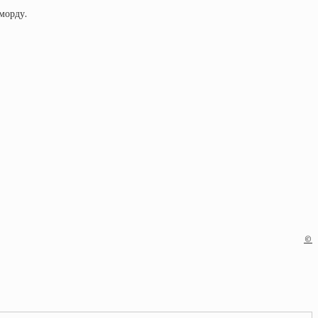
 морду.
©