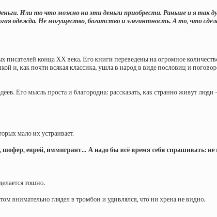
ьги. Или то что можно на эти деньги приобрести. Раньше и я так дум
гая одежда. Не могущество, богатство и элегантность. А то, что сде
 писателей конца ХХ века. Его книги переведены на огромное количеств
ой и, как почти всякая классика, ушла в народ в виде пословиц и погово
еев. Его мысль проста и благородна: рассказать, как странно живут люди — 
орых мало их устраивает.
 шофер, еврей, иммигрант… А надо бы всё время себя спрашивать: не 
делается тошно.
отом внимательно глядел в тромбон и удивлялся, что ни хрена не видно.