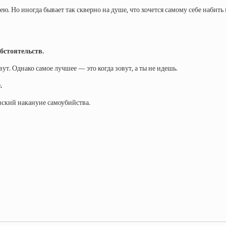
тею. Но иногда бывает так скверно на душе, что хочется самому себе набить
обстоятельств.
овут. Однако самое лучшее — это когда зовут, а ты не идешь.
.
вский накануне самоубийства.