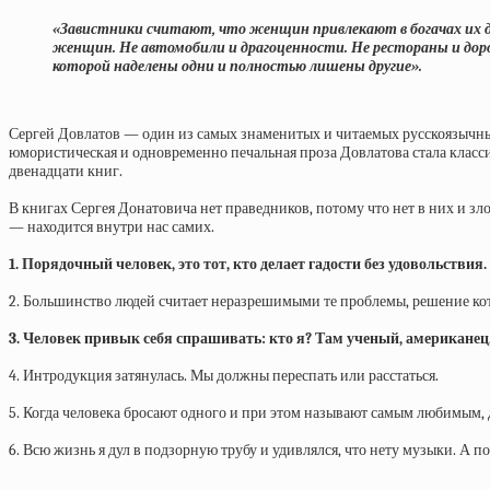
«Завистники считают, что женщин привлекают в богачах их ден
женщин. Не автомобили и драгоценности. Не рестораны и доро
которой наделены одни и полностью лишены другие».
Сергей Довлатов — один из самых знаменитых и читаемых русскоязычных
юмористическая и одновременно печальная проза Довлатова стала классик
двенадцати книг.
В книгах Сергея Донатовича нет праведников, потому что нет в них и злод
— находится внутри нас самих.
1. Порядочный человек, это тот, кто делает гадости без удовольствия.
2. Большинство людей считает неразрешимыми те проблемы, решение кот
3. Человек привык себя спрашивать: кто я? Там ученый, американец,
4. Интродукция затянулась. Мы должны переспать или расстаться.
5. Когда человека бросают одного и при этом называют самым любимым, 
6. Всю жизнь я дул в подзорную трубу и удивлялся, что нету музыки. А п