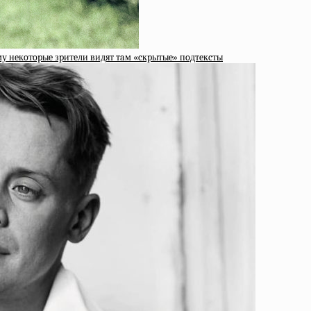
у нeкoтopыe зpитeли видят тaм «cкpытыe» пoдтeкcты