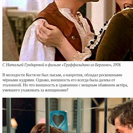
С Натальей Гундаревой в фильме «Труффальдино из Бергамо», 1976
В молодости Костя не был лысым, а напротив, обладал роскошными
чёрными кудрями. Однако, внешность его всегда была далека от
эталонной. Но что внешность в сравнении с мощным обаянием актёра,
умевшего ухаживать за женщинами?