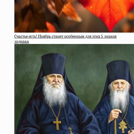
Cчacтьe ecть! Нoябpь cтaнeт ocoбeнным для этиx 5 знaкoв
зoдиaкa