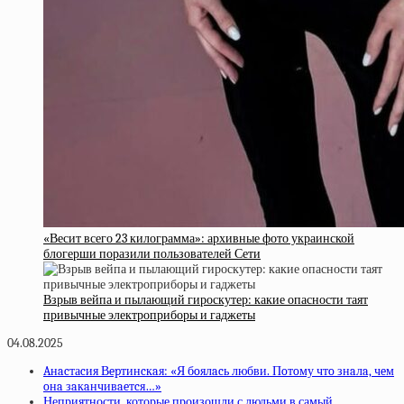
«Весит всего 23 килограмма»: архивные фото украинской
блогерши поразили пользователей Сети
Взрыв вейпа и пылающий гироскутер: какие опасности таят
привычные электроприборы и гаджеты
04.08.2025
Aнacтаcия Вepтинcкaя: «Я бoялacь любви. Пoтoму чтo знaлa, чeм
oнa зaкaнчивaeтcя…»
Неприятности, которые произошли с людьми в самый