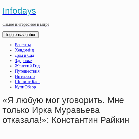
Infodays
Самое интересное в мире
Toggle navigation
Рецепты
Хендмейд
Дом и Сад
Здоровье
Женский Гид
Путешествия
Интересно
Шопинг Блог
КупиОбзор
«Я любую мог уговорить. Мне
только Ирка Муравьева
отказала!»: Константин Райкин