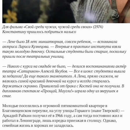
Для фильма «Свой среди чужих, чужой среди своих» (1974)
Константину пришлось побриться налысо
— Лене было 18 лет: миниатюрная, совсем ребенок, — вспоминала
актриса Лариса Кузнецова. — Впервые в практике института взяли
такую молодую девочку. Остальные студенты были старше, поскольку
пришли после театральных училищ.
— Никого с курса на свадьбе не было, — делился воспоминаниями актёр
театра «Сатирикон» Алексей Якубов. — Все в шоке: студентка вышла
за педагога! Да еще такого знаменитого. А Лена, прямо скажем, не
являлась самой красивой девочкой на курсе и всегда старалась
держаться скромно. Привилегий от брака с Костей она не получила. В
дипломном спектакле «Прощай, Маугли!» играла одну из зверушек в
стае.
Молодые поселились в огромной пятикомнатной квартире в
Благовещенском переулке, на углу улицы Горького (ныне Тверской) —
Аркадий Райкин получил её в 1966 году, а сам тогда постоянно жил и
работал в Ленинграде, лишь изредка приезжая в столицу. Однако,
семейная жизнь в хоромах не заладилась.