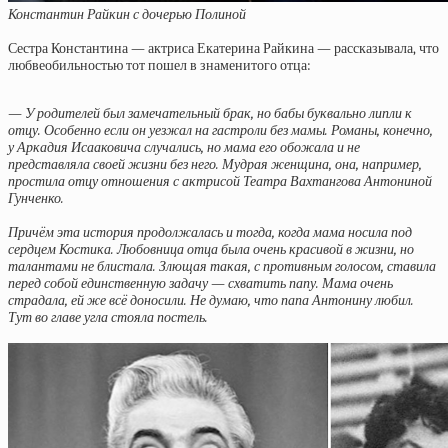
Константин Райкин с дочерью Полиной
Сестра Константина — актриса Екатерина Райкина — рассказывала, что
любвеобильностью тот пошел в знаменитого отца:
— У родителей был замечательный брак, но бабы буквально липли к
отцу. Особенно если он уезжал на гастроли без мамы. Романы, конечно,
у Аркадия Исааковича случались, но мама его обожала и не
представляла своей жизни без него. Мудрая женщина, она, например,
простила отцу отношения с актрисой Театра Вахтангова Антониной
Гунченко.
Причём эта история продолжалась и тогда, когда мама носила под
сердцем Костика. Любовница отца была очень красивой в жизни, но
талантами не блистала. Злющая такая, с противным голосом, ставила
перед собой единственную задачу — схватить папу. Мама очень
страдала, ей же всё доносили. Не думаю, что папа Антонину любил.
Тут во главе угла стояла постель.