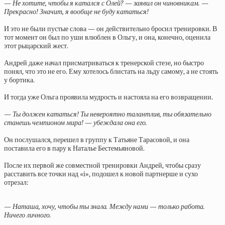
— Не хотите, чтобы я катался с Олей? — заявил он чиновникам. —
Прекрасно! Значит, я вообще не буду кататься!
И это не были пустые слова — он действительно бросил тренировки. В
тот момент он был по уши влюблен в Ольгу, и она, конечно, оценила
этот рыцарский жест.
Андрей даже начал присматриваться к тренерской стезе, но быстро
понял, что это не его. Ему хотелось блистать на льду самому, а не стоять
у бортика.
И тогда уже Ольга проявила мудрость и настояла на его возвращении.
— Ты должен кататься! Ты невероятно талантлив, ты обязательно
станешь чемпионом мира! — убеждала она его.
Он послушался, перешел в группу к Татьяне Тарасовой, и она
поставила его в пару к Наталье Бестемьяновой.
После их первой же совместной тренировки Андрей, чтобы сразу
расставить все точки над «i», подошел к новой партнерше и сухо
отрезал:
— Наташа, хочу, чтобы ты знала. Между нами — только работа.
Ничего личного.