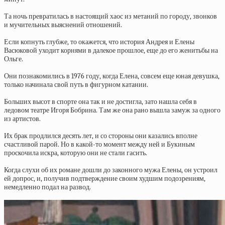
Та ночь превратилась в настоящий хаос из метаний по городу, звонков
и мучительных выяснений отношений.
Если копнуть глубже, то окажется, что история Андрея и Елены
Васюковой уходит корнями в далекое прошлое, еще до его женитьбы на
Ольге.
Они познакомились в 1976 году, когда Елена, совсем еще юная девушка,
только начинала свой путь в фигурном катании.
Больших высот в спорте она так и не достигла, зато нашла себя в
ледовом театре Игоря Бобрина. Там же она рано вышла замуж за одного
из артистов.
Их брак продлился десять лет, и со стороны они казались вполне
счастливой парой. Но в какой-то момент между ней и Букиным
проскочила искра, которую они не стали гасить.
Когда слухи об их романе дошли до законного мужа Елены, он устроил
ей допрос, и, получив подтверждение своим худшим подозрениям,
немедленно подал на развод.