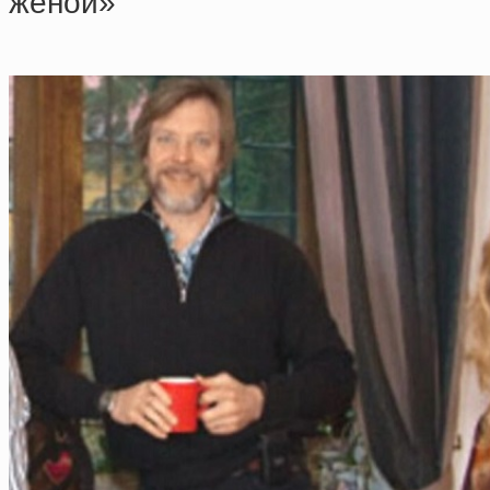
жeнoй»