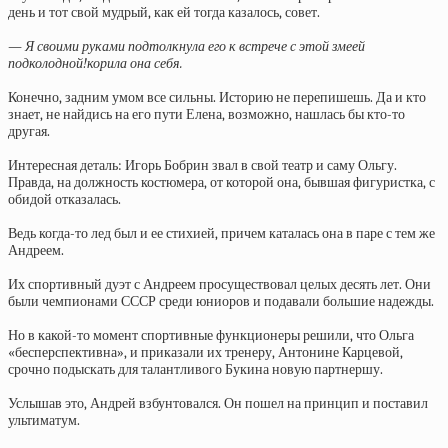
день и тот свой мудрый, как ей тогда казалось, совет.
— Я своими руками подтолкнула его к встрече с этой змеей
подколодной!корила она себя.
Конечно, задним умом все сильны. Историю не перепишешь. Да и кто
знает, не найдись на его пути Елена, возможно, нашлась бы кто-то
другая.
Интересная деталь: Игорь Бобрин звал в свой театр и саму Ольгу.
Правда, на должность костюмера, от которой она, бывшая фигуристка, с
обидой отказалась.
Ведь когда-то лед был и ее стихией, причем каталась она в паре с тем же
Андреем.
Их спортивный дуэт с Андреем просуществовал целых десять лет. Они
были чемпионами СССР среди юниоров и подавали большие надежды.
Но в какой-то момент спортивные функционеры решили, что Ольга
«бесперспективна», и приказали их тренеру, Антонине Карцевой,
срочно подыскать для талантливого Букина новую партнершу.
Услышав это, Андрей взбунтовался. Он пошел на принцип и поставил
ультиматум.