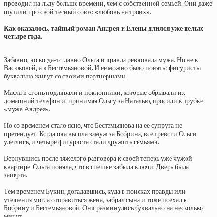
проводил на льду больше времени, чем с собственной семьей. Они даже
шутили про свой тесный союз: «любовь на троих».
Как оказалось, тайный роман Андрея и Елены длился уже целых
четыре года.
Забавно, но когда-то давно Ольга и правда ревновала мужа. Но не к
Васюковой, а к Бестемьяновой. И ее можно было понять: фигуристы
буквально живут со своими партнершами.
Масла в огонь подливали и поклонники, которые обрывали их
домашний телефон и, принимая Ольгу за Наталью, просили к трубке
«мужа Андрея».
Но со временем стало ясно, что Бестемьянова на ее супруга не
претендует. Когда она вышла замуж за Бобрина, все тревоги Ольги
улеглись, и четыре фигуриста стали дружить семьями.
Вернувшись после тяжелого разговора к своей теперь уже чужой
квартире, Ольга поняла, что в спешке забыла ключи. Дверь была
заперта.
Тем временем Букин, догадавшись, куда в поисках правды или
утешения могла отправиться жена, забрал сына и тоже поехал к
Бобрину и Бестемьяновой. Они разминулись буквально на несколько
минут.