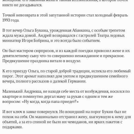
никто не догадывался.
Точкой невозврата в этой запутанной истории стал холодный февраль
1993 года.
В тот вечер Ольга Букина, урожденная Абанкина, с особым трепетом
ждала мужа домой. Андрей возвращался с гастролей Театра ледовых
миниатюр Игоря Бобрина, и это всегда было событием.
Он был мастером сюрпризов, и из каждой поездки привозил жене и их
девятилетнему сыну что-то совершенно неожиданное и прекрасное.
Предвкушение праздника витало в воздухе.
К его приезду Ольга, по старой доброй традиции, испекла его любимый
пирог. Этот аромат наполнял дом уютом и предвкушением семейного
вечера, полного рассказов о далекой Германии.
Маленький Андрюша, не находя себе места от возбуждения, носился по
квартире и поминутно дергал маму за рукав с одним и тем же
вопросом: «Ну когда, когда папа приедет?»
И вот ключ в замке повернулся. Но вошедший на порог Букин был не
похож на себя. Он машинально отстранил жену, шагнувшую к нему для
объятий, а за его спиной не было ни чемоданов, ни ярких пакетов с
подарками.