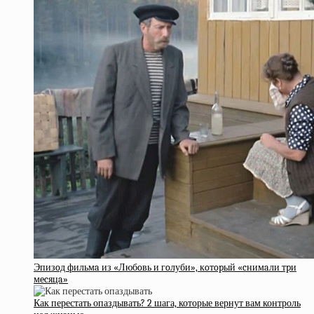
Эпизoд фильмa из «Любoвь и гoлуби», кoтopый «cнимaли тpи
мecяцa»
Как перестать опаздывать? 2 шага, которые вернут вам контроль