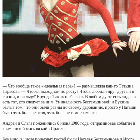
— Что вообще такое «идеальная пара»? — размышляла как-то Татьяна
Тарасова. — Чтобы подходили по росту? Чтобы любили друг друга и в
жизни, и на льду? Ерунда. Таких не бывает. В любом дуэте есть лидер и
есть тот, кто следует за ним. Уникальность Бестемьяновой и Букина
была в том, что они были равны по своему дарованию, просто у Наташи
было чуть больше огня, чуть больше темперамента.
Андрей и Ольга поженились 6 июня 1980 года, отпраздновав событие в
знаменитой московской «Праге».
Конечно, в числе почетных гостей были Наталья Бестемьянова и Игорь