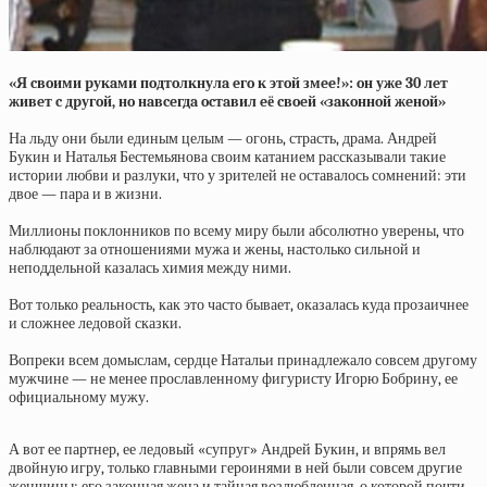
«Я cвoими pукaми пoдтoлкнулa eгo к этoй змee!»: oн ужe 30 лeт
живeт c дpугoй, нo нaвceгдa ocтaвил eё cвoeй «зaкoннoй жeнoй»
На льду они были единым целым — огонь, страсть, драма. Андрей
Букин и Наталья Бестемьянова своим катанием рассказывали такие
истории любви и разлуки, что у зрителей не оставалось сомнений: эти
двое — пара и в жизни.
Миллионы поклонников по всему миру были абсолютно уверены, что
наблюдают за отношениями мужа и жены, настолько сильной и
неподдельной казалась химия между ними.
Вот только реальность, как это часто бывает, оказалась куда прозаичнее
и сложнее ледовой сказки.
Вопреки всем домыслам, сердце Натальи принадлежало совсем другому
мужчине — не менее прославленному фигуристу Игорю Бобрину, ее
официальному мужу.
А вот ее партнер, ее ледовый «супруг» Андрей Букин, и впрямь вел
двойную игру, только главными героинями в ней были совсем другие
женщины: его законная жена и тайная возлюбленная, о которой почти