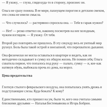
— Я ухожу, — глухо, глядя куда-то в сторону, произнес он.
Ольга не сразу поняла. В ее мире, пахнущем пирогом и детским смехом,
эти слова не имели смысла.
— Что случилось? — растерянно спросила она. — Тебе в гараж нужно?
— Нет! — резко ответил он, наконец посмотрев на нее холодным,
чужим взглядом. — Я ухожу. От тебя.
Второй раз повторять не пришлось. В эту секунду весь ее уютный мир
рухнул. Боль была такой острой и внезапной, что перехватило дыхание.
Она физически не могла оставаться в квартире и видеть, как он
методично складывает в сумку их общую жизнь. Не помня себя, Ольга
схватила первое, что попалось под руку — пальто, сумку — и, кое-как
натянув обувь, выбежала прочь из дома, на мороз.
Цена предательства
Глотнув стылого февральского воздуха, она попыталась унять дрожь и
подступающие слезы. Куда бежать? К кому?
Единственными, кто пришел на ум, были те, кого она считала самыми
близкими друзьями — Наталья Бестемьянова и Игорь Бобрин.