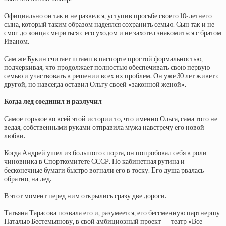
Официально он так и не развелся, уступив просьбе своего 10-летнего
сына, который таким образом надеялся сохранить семью. Сын так и не
смог до конца смириться с его уходом и не захотел знакомиться с братом
Иваном.
Сам же Букин считает штамп в паспорте простой формальностью,
подчеркивая, что продолжает полностью обеспечивать свою первую
семью и участвовать в решении всех их проблем. Он уже 30 лет живет с
другой, но навсегда оставил Ольгу своей «законной женой».
Когда лед соединил и разлучил
Самое горькое во всей этой истории то, что именно Ольга, сама того не
ведая, собственными руками отправила мужа навстречу его новой
любви.
Когда Андрей ушел из большого спорта, он попробовал себя в роли
чиновника в Спорткомитете СССР. Но кабинетная рутина и
бесконечные бумаги быстро вогнали его в тоску. Его душа рвалась
обратно, на лед.
В этот момент перед ним открылись сразу две дороги.
Татьяна Тарасова позвала его и, разумеется, его бессменную партнершу
Наталью Бестемьянову, в свой амбициозный проект — театр «Все