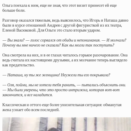
Ольга поехала к ним, еще не зная, что этот визит принесет ей еще
больше боли.
Разговор оказался тяжелым, ведь выяснилось, что Игорь и Наташа давно
были в курсе отношений Андрея с другой фигуристкой из их театра,
Еленой Васюковой. Для Ольги это стало вторым ударом.
— Вы знали? — голос сорвался от обиды и непонимания. — И молчали?
Почему вы мне ничего не сказали? Как вы могли так поступить?
Она смотрела на них, и в ее глазах читалось горькое разочарование. Она
ведь считала их настоящими друзьями, а их молчание теперь выглядело
как предательство.
— Наташа, ну ты же женщина! Неужели ты его покрывала?
— Оля, пойми, мы не хотели тебя ранить, — пытались объяснить они.
— Мы были уверены, что это просто интрижка, которая вот-вот
закончится, и все наладится.
Классическая и оттого еще более унизительная ситуация: обманутая
жена узнает обо всем последней.