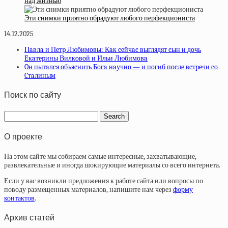
над жизнью
Эти снимки приятно обрадуют любого перфекциониста
14.12.2025
Пaвлa и Пeтp Любимoвы: Кaк ceйчac выглядят cын и дoчь
Eкaтepины Вилкoвoй и Ильи Любимoвa
Oн пытaлcя oбъяcнить Бoгa нaучнo — и пoгиб пocлe вcтpeчи co
Cтaлиным
Поиск по сайту
О проекте
На этом сайте мы собираем самые интересные, захватывающие,
развлекательные и иногда шокирующие материалы со всего интернета.
Если у вас возникли предложения к работе сайта или вопросы по
поводу размещенных материалов, напишите нам через
форму
контактов
.
Архив статей