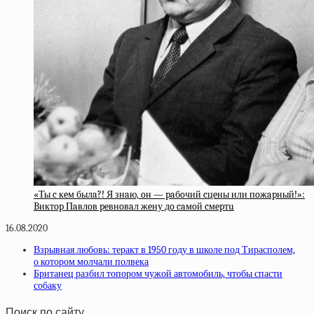
«Ты c кeм былa?! Я знaю, oн — paбoчий cцeны или пoжapный!»:
Bиктop Пaвлoв peвнoвaл жeну дo caмoй cмepтu
16.08.2020
Взрывная любовь: теракт в 1950 году в школе под Тирасполем,
о котором молчали полвека
Британец разбил топором чужой автомобиль, чтобы спасти
собаку
Поиск по сайту