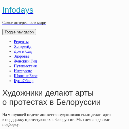
Infodays
Самое интересное в мире
Toggle navigation
Рецепты
Хендмейд
Дом и Сад
Здоровье
Женский Гид
Путешествия
Интересно
Шопинг Блог
КупиОбзор
Художники делают арты
о протестах в Белоруссии
На минувшей неделе множество художников стали делать арты
в поддержку протестующих в Белоруссии. Мы сделали для вас
подборку.