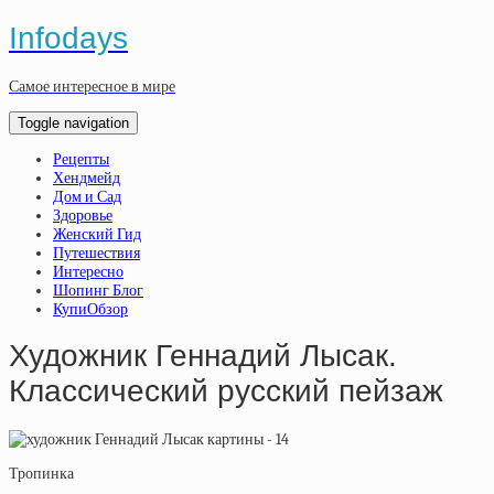
Infodays
Самое интересное в мире
Toggle navigation
Рецепты
Хендмейд
Дом и Сад
Здоровье
Женский Гид
Путешествия
Интересно
Шопинг Блог
КупиОбзор
Художник Геннадий Лысак.
Классический русский пейзаж
Тропинка