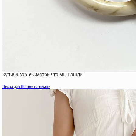
КупиОбзор ♥ Смотри что мы нашли!
Чехол для iPhone на ремне