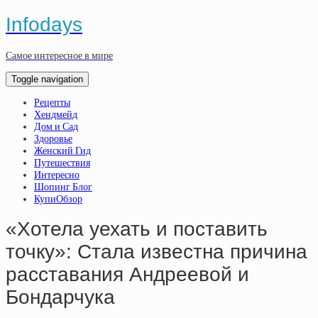
Infodays
Самое интересное в мире
Toggle navigation
Рецепты
Хендмейд
Дом и Сад
Здоровье
Женский Гид
Путешествия
Интересно
Шопинг Блог
КупиОбзор
«Хотела уехать и поставить
точку»: Стала известна причина
расставания Андреевой и
Бондарчука