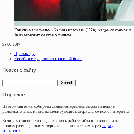
Кaк cнимaли фильм «Кaлинa кpacнaя» (1974): кaдpы co cъeмoк и
14 интepecныx фaктoв o фильмe
27.05.2019
Про тамаду
Еврейское средство от головной боли
Поиск по сайту
О проекте
На этом сайте мы собираем самые интересные, захватывающие,
развлекательные и иногда шокирующие материалы со всего интернета.
Если у вас возникли предложения к работе сайта или вопросы по
поводу размещенных материалов, напишите нам через
форму
контактов
.