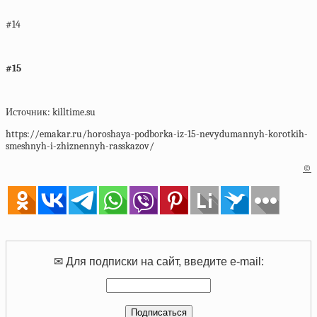
#14
#15
Источник: killtime.su
https://emakar.ru/horoshaya-podborka-iz-15-nevydumannyh-korotkih-
smeshnyh-i-zhiznennyh-rasskazov/
©
✉ Для подписки на сайт, введите e-mail: