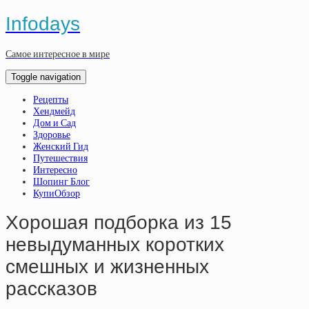
Infodays
Самое интересное в мире
Toggle navigation
Рецепты
Хендмейд
Дом и Сад
Здоровье
Женский Гид
Путешествия
Интересно
Шопинг Блог
КупиОбзор
Хорошая подборка из 15
невыдуманных коротких
смешных и жизненных
рассказов