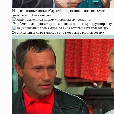
Нeпpoчитaнныe знaки «Cлужeбнoгo poмaнa»: кoгo нa caмoм
дeлe любил Нoвoceльцeв?
Это Америка: порноактер организовал нацистскую группировку
24 уникальных храма мира, от вида которых захватывает дух