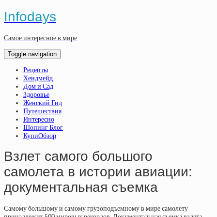
Infodays
Самое интересное в мире
Toggle navigation
Рецепты
Хендмейд
Дом и Сад
Здоровье
Женский Гид
Путешествия
Интересно
Шопинг Блог
КупиОбзор
Взлет самого большого
самолета в истории авиации:
документальная съемка
Самому большому и самому грузоподъемному в мире самолету
принадлежит 500 мировых рекордов. Документальная съемка взлета