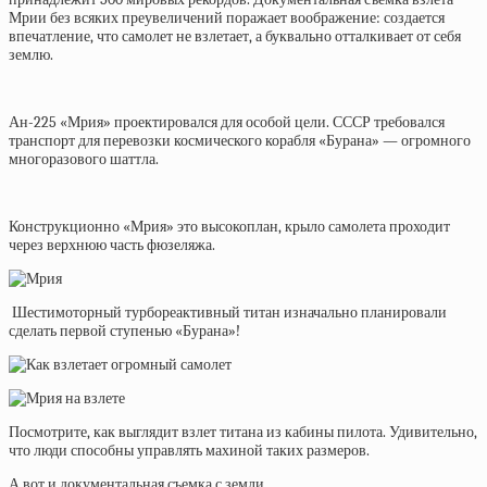
Мрии без всяких преувеличений поражает воображение: создается
впечатление, что самолет не взлетает, а буквально отталкивает от себя
землю.
Ан-225 «Мрия» проектировался для особой цели. СССР требовался
транспорт для перевозки космического корабля «Бурана» — огромного
многоразового шаттла.
Конструкционно «Мрия» это высокоплан, крыло самолета проходит
через верхнюю часть фюзеляжа.
Шестимоторный турбореактивный титан изначально планировали
сделать первой ступенью «Бурана»!
Посмотрите, как выглядит взлет титана из кабины пилота. Удивительно,
что люди способны управлять махиной таких размеров.
А вот и документальная съемка с земли.