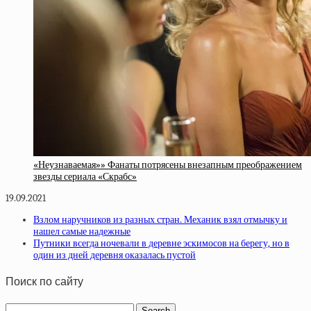
«Неузнаваемая»» Фанаты потрясены внезапным преображением
звезды сериала «Скрабс»
19.09.2021
Взлом наручников из разных стран. Механик взял отмычку и
нашел самые надежные
Путники всегда ночевали в деревне эскимосов на берегу, но в
один из дней деревня оказалась пустой
Поиск по сайту