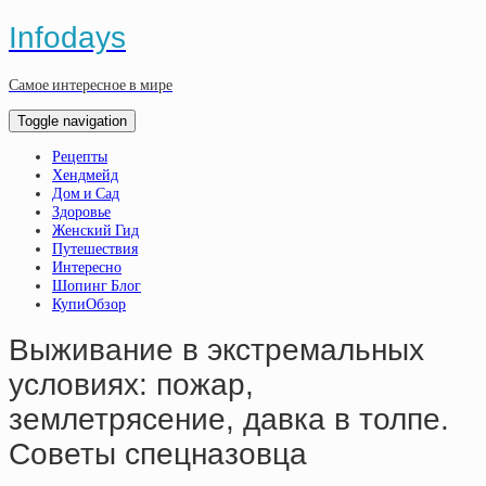
Infodays
Самое интересное в мире
Toggle navigation
Рецепты
Хендмейд
Дом и Сад
Здоровье
Женский Гид
Путешествия
Интересно
Шопинг Блог
КупиОбзор
Выживание в экстремальных
условиях: пожар,
землетрясение, давка в толпе.
Советы спецназовца