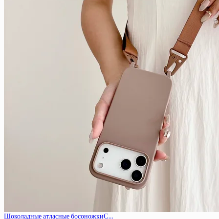
Шоколадные атласные босоножкиС…