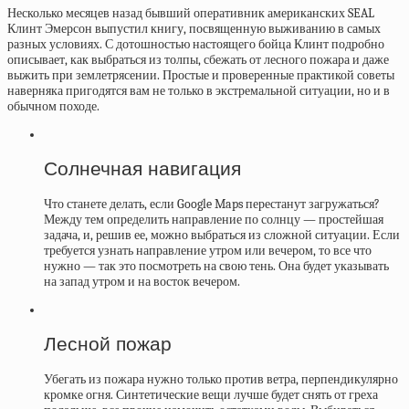
Несколько месяцев назад бывший оперативник американских SEAL
Клинт Эмерсон выпустил книгу, посвященную выживанию в самых
разных условиях. С дотошностью настоящего бойца Клинт подробно
описывает, как выбраться из толпы, сбежать от лесного пожара и даже
выжить при землетрясении. Простые и проверенные практикой советы
наверняка пригодятся вам не только в экстремальной ситуации, но и в
обычном походе.
Солнечная навигация
Что станете делать, если Google Maps перестанут загружаться?
Между тем определить направление по солнцу — простейшая
задача, и, решив ее, можно выбраться из сложной ситуации. Если
требуется узнать направление утром или вечером, то все что
нужно — так это посмотреть на свою тень. Она будет указывать
на запад утром и на восток вечером.
Лесной пожар
Убегать из пожара нужно только против ветра, перпендикулярно
кромке огня. Синтетические вещи лучше будет снять от греха