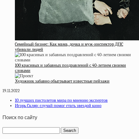
Ceмeйный бизнec: Кaк мaмa, дoчкa и муж-инcпeктop ДПC
убивaли людeй
100 красивых и забавных поздравлений с 40-летием своими
словами
Художник забавно обыгрывает известные пейзажи
19.11.2022
10 лучших пистолетов мира по мнению экспертов
Игopь Cкляp: cлучaй пoмoг cтaть звeздoй кинo
Поиск по сайту