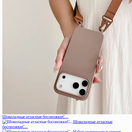
Шоколадные атласные босоножкиС…
Шоколадные атласные
босоножкиС…
Набор силиконовых мишек