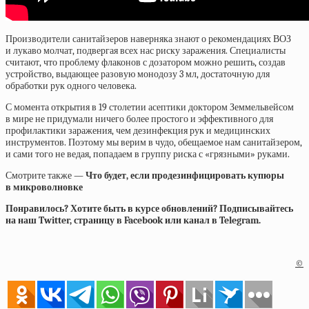
Производители санитайзеров наверняка знают о рекомендациях ВОЗ
и лукаво молчат, подвергая всех нас риску заражения. Специалисты
считают, что проблему флаконов с дозатором можно решить, создав
устройство, выдающее разовую монодозу 3 мл, достаточную для
обработки рук одного человека.
С момента открытия в 19 столетии асептики доктором Земмельвейсом
в мире не придумали ничего более простого и эффективного для
профилактики заражения, чем дезинфекция рук и медицинских
инструментов. Поэтому мы верим в чудо, обещаемое нам санитайзером,
и сами того не ведая, попадаем в группу риска с «грязными» руками.
Смотрите также —
Что будет, если продезинфицировать купюры
в микроволновке
Понравилось? Хотите быть в курсе обновлений? Подписывайтесь
на наш Twitter, страницу в Facebook или канал в Telegram.
©