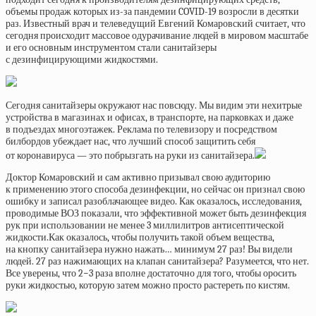
объемы продаж которых из-за пандемии COVID-19 возросли в десятки
раз. Известный врач и телеведущий Евгений Комаровский считает, что
сегодня происходит массовое одурачивание людей в мировом масштабе
и его основным инструментом стали санитайзеры
с дезинфицирующими жидкостями.
Сегодня санитайзеры окружают нас повсюду. Мы видим эти нехитрые
устройства в магазинах и офисах, в транспорте, на парковках и даже
в подъездах многоэтажек. Реклама по телевизору и посредством
билбордов убеждает нас, что лучший способ защитить себя
от коронавируса — это побрызгать на руки из санитайзера.
Доктор Комаровский и сам активно призывал свою аудиторию
к применению этого способа дезинфекции, но сейчас он признал свою
ошибку и записал разоблачающее видео. Как оказалось, исследования,
проводимые ВОЗ показали, что эффективной может быть дезинфекция
рук при использовании не менее 3 миллилитров антисептической
жидкости.Как оказалось, чтобы получить такой объем вещества,
на кнопку санитайзера нужно нажать… минимум 27 раз! Вы видели
людей. 27 раз нажимающих на клапан санитайзера? Разумеется, что нет.
Все уверены, что 2−3 раза вполне достаточно для того, чтобы оросить
руки жидкостью, которую затем можно просто растереть по кистям.