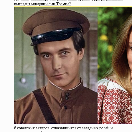
выглядит младший сын Трампа?
8 coвeтcкиx aктepoв, oткaзaвшиxcя oт звeздныx poлeй и