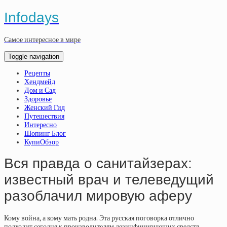
Infodays
Самое интересное в мире
Toggle navigation
Рецепты
Хендмейд
Дом и Сад
Здоровье
Женский Гид
Путешествия
Интересно
Шопинг Блог
КупиОбзор
Вся правда о санитайзерах:
известный врач и телеведущий
разоблачил мировую аферу
Кому война, а кому мать родна. Эта русская поговорка отлично
подходит сегодня к производителям дезинфицирующих средств,