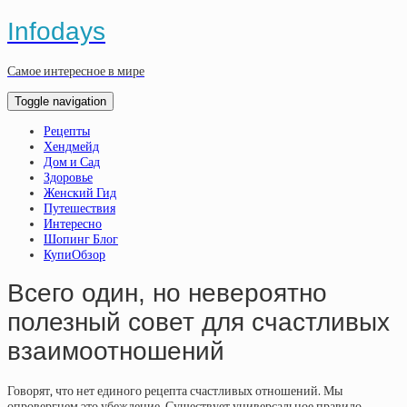
Infodays
Самое интересное в мире
Toggle navigation
Рецепты
Хендмейд
Дом и Сад
Здоровье
Женский Гид
Путешествия
Интересно
Шопинг Блог
КупиОбзор
Всего один, но невероятно
полезный совет для счастливых
взаимоотношений
Говорят, что нет единого рецепта счастливых отношений. Мы
опровергнем это убеждение. Существует универсальное правило,