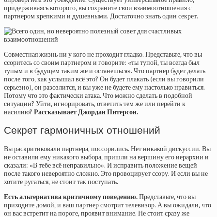
придерживаясь которого, вы сохраните свои взаимоотношения с
партнером крепкими и душевными. Достаточно знать один секрет.
Совместная жизнь ни у кого не проходит гладко. Представьте, что вы
ссоритесь со своим партнером и говорите: «ты тупой, ты всегда был
тупым и в будущем таким же и останешься». Что
партнер
будет делать
после того, как услышал всё это? Он будет плакать (если вы говорили
серьезно), он разозлится, и вы уже не будете ему настолько нравиться.
Потому что это фактически атака. Что можно сделать в подобной
ситуации? Уйти, игнорировать, ответить тем же или перейти к
насилию?
Р
ассказывает Джордан Питерсон.
Секрет гармоничных отношений
Вы раскритиковали партнера, поссорились. Нет никакой дискуссии. Вы
не оставили ему никакого выбора, пришли на вершину его иерархии и
сказали: «В тебе всё неправильно». И исправить положение вещей
после такого невероятно сложно. Это провоцирует ссору. И если вы не
хотите ругаться, не стоит так поступать.
Есть альтернатива критичному поведению.
Представьте, что вы
приходите домой, и ваш партнер смотрит телевизор. А вы ожидали, что
он вас встретит на пороге, проявит внимание. Не стоит сразу же