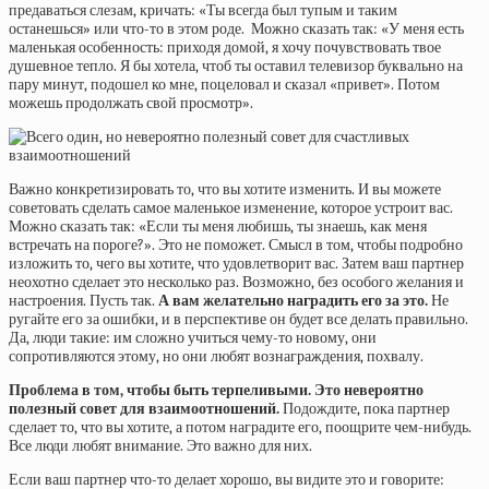
предаваться слезам, кричать: «Ты всегда был тупым и таким
останешься» или что-то в этом роде. Можно сказать так: «У меня есть
маленькая особенность: приходя домой, я хочу почувствовать твое
душевное тепло. Я бы хотела, чтоб ты оставил телевизор буквально на
пару минут, подошел ко мне, поцеловал и сказал «привет». Потом
можешь продолжать свой просмотр».
Важно конкретизировать то, что вы хотите изменить. И вы можете
советовать сделать самое маленькое изменение, которое устроит вас.
Можно сказать так: «Если ты меня любишь, ты знаешь, как меня
встречать на пороге?». Это не поможет. Смысл в том, чтобы подробно
изложить то, чего вы хотите, что удовлетворит вас. Затем ваш партнер
неохотно сделает это несколько раз. Возможно, без особого желания и
настроения. Пусть так.
А вам желательно наградить его за это.
Не
ругайте его за ошибки, и в перспективе он будет все делать правильно.
Да, люди такие: им сложно учиться чему-то новому, они
сопротивляются этому, но они любят вознаграждения, похвалу.
Проблема в том, чтобы быть терпеливыми. Это невероятно
полезный совет для взаимоотношений.
Подождите, пока партнер
сделает то, что вы хотите, а потом наградите его, поощрите чем-нибудь.
Все люди любят внимание. Это важно для них.
Если ваш партнер что-то делает хорошо, вы видите это и говорите: