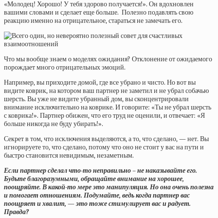
«Молодец! Хорошо! У тебя здорово получается!». Он вдохновлен
вашими словами и сделает еще больше. Полезно подавлять свою
реакцию именно на отрицательное, стараться не замечать его.
Что мы вообще знаем о моделях ожидания? Отклонение от ожидаемого
порождает много отрицательных эмоций.
Например, вы приходите домой, где все убрано и чисто. Но вот вы
видите коврик, на котором ваш партнер не заметил и не убрал собачью
шерсть. Вы уже не видите убранный дом, вы сконцентрировали
внимание исключительно на коврике. И говорите: «Ты не убрал шерсть
с коврика!». Партнер обижен, что его труд не оценили, и отвечает: «Я
больше никогда не буду убирать!».
Секрет в том, что исключения выделяются, а то, что сделано, — нет. Вы
игнорируете то, что сделано, потому что оно не стоит у вас на пути и
быстро становится невидимым, незаметным.
Если партнер сделал что-то неправильно – не наказывайте его.
Будьте благоразумными, обращайте внимание на хорошее,
поощряйте. В какой-то мере это манипуляция. Но она очень полезна
и помогает отношениям. Подумайте, ведь когда партнер вас
поощряет и хвалит, — это тоже стимулирует вас и радует.
Правда?