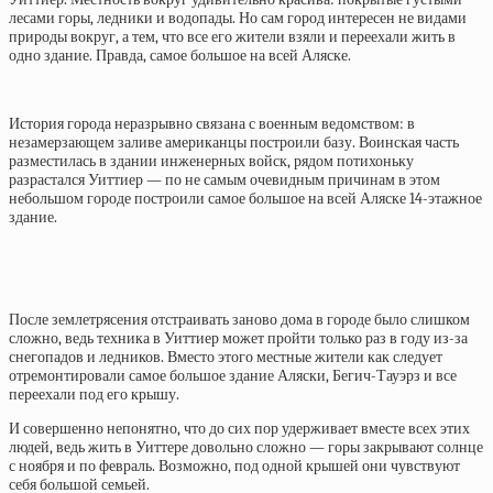
лесами горы, ледники и водопады. Но сам город интересен не видами
природы вокруг, а тем, что все его жители взяли и переехали жить в
одно здание. Правда, самое большое на всей Аляске.
История города неразрывно связана с военным ведомством: в
незамерзающем заливе американцы построили базу. Воинская часть
разместилась в здании инженерных войск, рядом потихоньку
разрастался Уиттиер — по не самым очевидным причинам в этом
небольшом городе построили самое большое на всей Аляске 14-этажное
здание.
После землетрясения отстраивать заново дома в городе было слишком
сложно, ведь техника в Уиттиер может пройти только раз в году из-за
снегопадов и ледников. Вместо этого местные жители как следует
отремонтировали самое большое здание Аляски, Бегич-Тауэрз и все
переехали под его крышу.
И совершенно непонятно, что до сих пор удерживает вместе всех этих
людей, ведь жить в Уиттере довольно сложно — горы закрывают солнце
с ноября и по февраль. Возможно, под одной крышей они чувствуют
себя большой семьей.