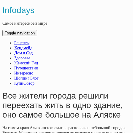
Infodays
Самое интересное в мире
Toggle navigation
Рецепты
Хендмейд
Дом и Сад
Здоровье
Женский Гид
Путешествия
Интересно
Шопинг Блог
КупиОбзор
Все жители города решили
переехать жить в одно здание,
оно самое большое на Аляске
На самом краю Аляскинского залива расположен небольшой городок
Уиттиер. Местность вокруг удивительно красива: покрытые густыми