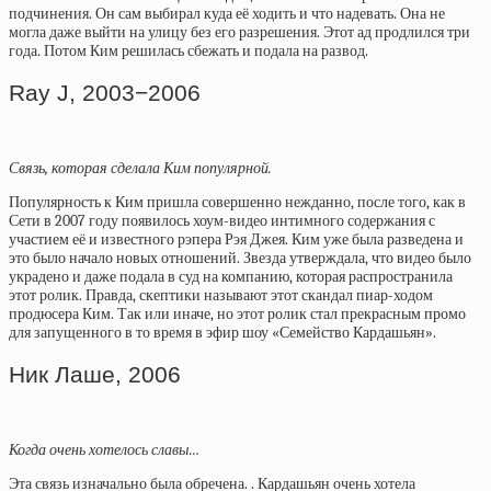
подчинения. Он сам выбирал куда её ходить и что надевать. Она не
могла даже выйти на улицу без его разрешения. Этот ад продлился три
года. Потом Ким решилась сбежать и подала на развод.
Ray J, 2003−2006
Связь, которая сделала Ким популярной.
Популярность к Ким пришла совершенно нежданно, после того, как в
Сети в 2007 году появилось хоум-видео интимного содержания с
участием её и известного рэпера Рэя Джея. Ким уже была разведена и
это было начало новых отношений. Звезда утверждала, что видео было
украдено и даже подала в суд на компанию, которая распространила
этот ролик. Правда, скептики называют этот скандал пиар-ходом
продюсера Ким. Так или иначе, но этот ролик стал прекрасным промо
для запущенного в то время в эфир шоу «Семейство Кардашьян».
Ник Лаше, 2006
Когда очень хотелось славы…
Эта связь изначально была обречена. . Кардашьян очень хотела