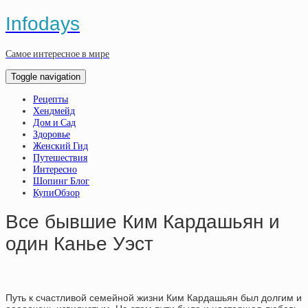
Infodays
Самое интересное в мире
Toggle navigation
Рецепты
Хендмейд
Дом и Сад
Здоровье
Женский Гид
Путешествия
Интересно
Шопинг Блог
КупиОбзор
Все бывшие Ким Кардашьян и
один Канье Уэст
Путь к счастливой семейной жизни Ким Кардашьян был долгим и