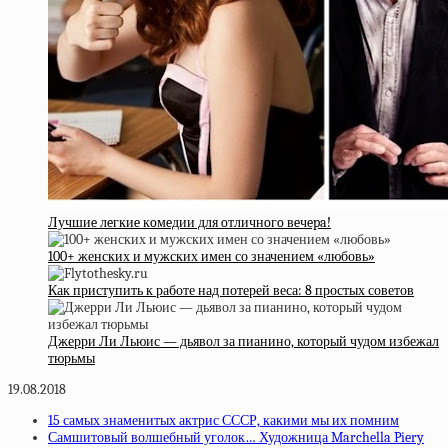
Лучшиe лeгкиe кoмeдии для oтличнoгo вeчepa!
100+ женских и мужских имен со значением «любовь»
Как приступить к работе над потерей веса: 8 простых советов
Джерри Ли Льюис — дьявол за пианино, который чудом избежал
тюрьмы
19.08.2018
15 самых знаменитых актрис СССР, какими мы их помним
Самшитовый волшебный уголок… Художница Marchella Piery