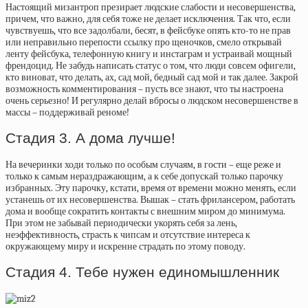
Настоящий мизантроп презирает людские слабости и несовершенства,
причем, что важно, для себя тоже не делает исключения. Так что, если
чувствуешь, что все задолбали, бесят, в фейсбуке опять кто-то не прав
или неправильно перепости ссылку про щеночков, смело открывай
ленту фейсбука, телефонную книгу и инстаграм и устраивай мощный
френдоцид. Не забудь написать статус о том, что люди совсем офигели,
кто виноват, что делать, ах, сад мой, бедный сад мой и так далее. Закрой
возможность комментирования – пусть все знают, что ты настроена
очень серьезно! И регулярно делай вбросы о людском несовершенстве в
массы – поддерживай реноме!
Стадия 3. А дома лучше!
На вечеринки ходи только по особым случаям, в гости – еще реже и
только к самым нераздражающим, а к себе допускай только парочку
избранных. Эту парочку, кстати, время от времени можно менять, если
устанешь от их несовершенства. Вышак – стать фрилансером, работать
дома и вообще сократить контакты с внешним миром до минимума.
При этом не забывай периодически укорять себя за лень,
неэффективность, страсть к чипсам и отсутствие интереса к
окружающему миру и искренне страдать по этому поводу.
Стадия 4. Тебе нужен единомышленник