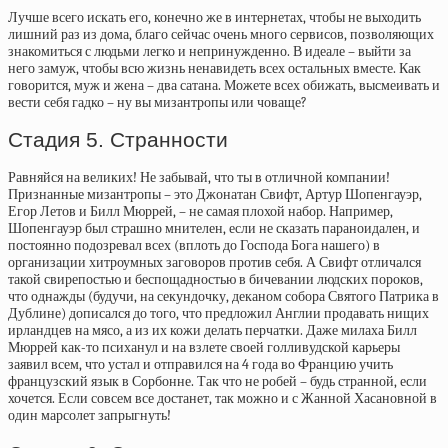
Лучше всего искать его, конечно же в интернетах, чтобы не выходить
лишний раз из дома, благо сейчас очень много сервисов, позволяющих
знакомиться с людьми легко и непринужденно. В идеале – выйти за
него замуж, чтобы всю жизнь ненавидеть всех остальных вместе. Как
говорится, муж и жена – два сатана. Можете всех обижать, высмеивать и
вести себя гадко – ну вы мизантропы или човаще?
Стадия 5. Странности
Равняйся на великих! Не забывай, что ты в отличной компании!
Признанные мизантропы – это Джонатан Свифт, Артур Шопенгауэр,
Егор Летов и Билл Мюррей, – не самая плохой набор. Например,
Шопенгауэр был страшно мнителен, если не сказать параноидален, и
постоянно подозревал всех (вплоть до Господа Бога нашего) в
организации хитроумных заговоров против себя. А Свифт отличался
такой свирепостью и беспощадностью в бичевании людских пороков,
что однажды (будучи, на секундочку, деканом собора Святого Патрика в
Дублине) дописался до того, что предложил Англии продавать нищих
ирландцев на мясо, а из их кожи делать перчатки. Даже милаха Билл
Мюррей как-то психанул и на взлете своей голливудской карьеры
заявил всем, что устал и отправился на 4 года во Францию учить
французский язык в Сорбонне. Так что не робей – будь странной, если
хочется. Если совсем все достанет, так можно и с Жанной Хасановной в
один марсолет запрыгнуть!