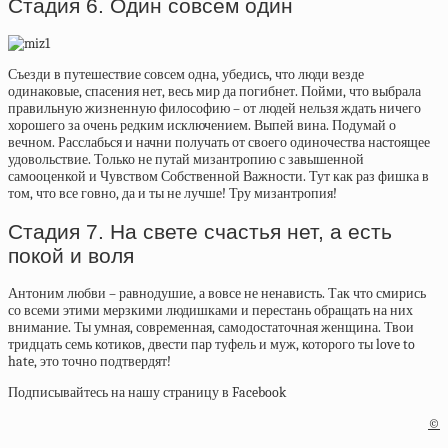
Стадия 6. Один совсем один
Съезди в путешествие совсем одна, убедись, что люди везде
одинаковые, спасения нет, весь мир да погибнет. Пойми, что выбрала
правильную жизненную философию – от людей нельзя ждать ничего
хорошего за очень редким исключением. Выпей вина. Подумай о
вечном. Расслабься и начни получать от своего одиночества настоящее
удовольствие. Только не путай мизантропию с завышенной
самооценкой и Чувством Собственной Важности. Тут как раз фишка в
том, что все говно, да и ты не лучше! Тру мизантропия!
Стадия 7. На свете счастья нет, а есть
покой и воля
Антоним любви – равнодушие, а вовсе не ненависть. Так что смирись
со всеми этими мерзкими людишками и перестань обращать на них
внимание. Ты умная, современная, самодостаточная женщина. Твои
тридцать семь котиков, двести пар туфель и муж, которого ты love to
hate, это точно подтвердят!
Подписывайтесь на нашу страницу в Facebook
©