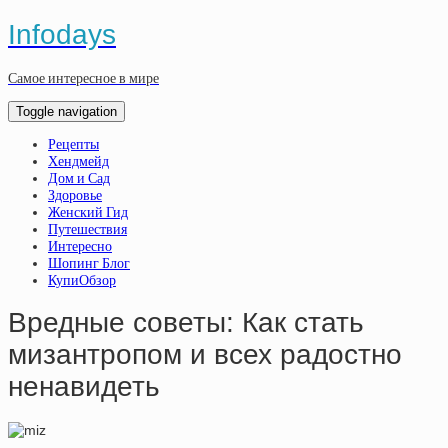
Infodays
Самое интересное в мире
Toggle navigation
Рецепты
Хендмейд
Дом и Сад
Здоровье
Женский Гид
Путешествия
Интересно
Шопинг Блог
КупиОбзор
Вредные советы: Как стать
мизантропом и всех радостно
ненавидеть