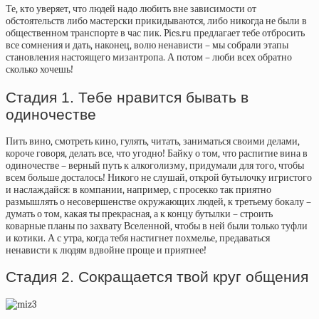
Те, кто уверяет, что людей надо любить вне зависимости от
обстоятельств либо мастерски прикидываются, либо никогда не были в
общественном транспорте в час пик. Pics.ru предлагает тебе отбросить
все сомнения и дать, наконец, волю ненависти – мы собрали этапы
становления настоящего мизантропа. А потом – люби всех обратно
сколько хочешь!
Стадия 1. Тебе нравится бывать в
одиночестве
Пить вино, смотреть кино, гулять, читать, заниматься своими делами,
короче говоря, делать все, что угодно! Байку о том, что распитие вина в
одиночестве – верный путь к алкоголизму, придумали для того, чтобы
всем больше досталось! Никого не слушай, открой бутылочку игристого
и наслаждайся: в компании, например, с просекко так приятно
размышлять о несовершенстве окружающих людей, к третьему бокалу –
думать о том, какая ты прекрасная, а к концу бутылки – строить
коварные планы по захвату Вселенной, чтобы в ней были только туфли
и котики. А с утра, когда тебя настигнет похмелье, предаваться
ненависти к людям вдвойне проще и приятнее!
Стадия 2. Сокращается твой круг общения