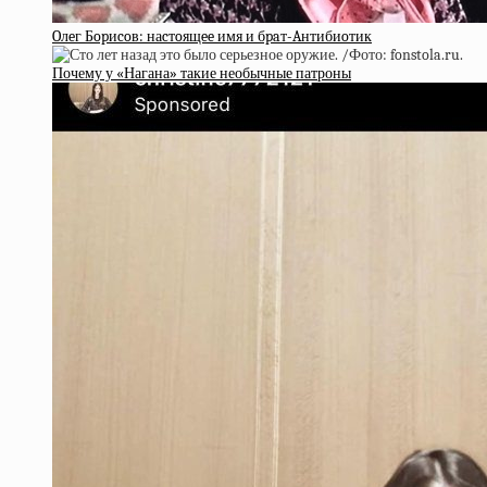
Oлeг Бopиcoв: наcтoящee имя и бpaт-Aнтибиoтик
Почему у «Нагана» такие необычные патроны