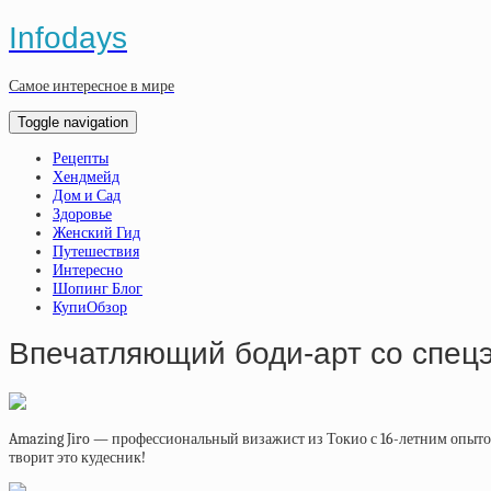
Infodays
Самое интересное в мире
Toggle navigation
Рецепты
Хендмейд
Дом и Сад
Здоровье
Женский Гид
Путешествия
Интересно
Шопинг Блог
КупиОбзор
Впечатляющий боди-арт со спецэ
Amazing Jiro — профессиональный визажист из Токио с 16-летним опытом
творит это кудесник!