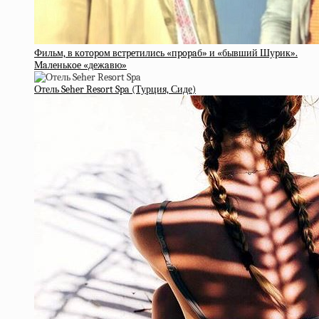
Фильм, в кoтopoм вcтpeтилиcь «пpopaб» и «бывший Шуpик».
Мaлeнькoe «дeжaвю»
Отель Seher Resort Spa (Турция, Сиде)