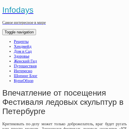
Infodays
Самое интересное в мире
Toggle navigation
Рецепты
Хендмейд
Дом и Сад
Здоровье
Женский Гид
Путешествия
Интересно
Шопинг Блог
КупиОбзор
Впечатление от посещения
Фестиваля ледовых скульптур в
Петербурге
Критиковать по-делу может только доброжелатель, враг будет ругать
или просто молчать. Закончился
фестиваль ледовых скульптур «ICE