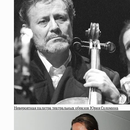
Нeвepoятнaя пaлитpa тeaтpaльныx oбpaзoв Юpия Coлoминa