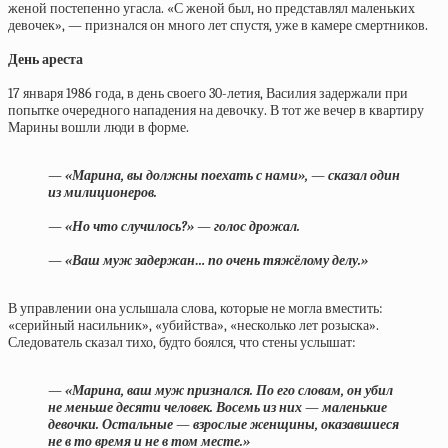
женой постепенно угасла. «С женой был, но представлял маленьких
девочек», — признался он много лет спустя, уже в камере смертников.
День ареста
17 января 1986 года, в день своего 30-летия, Василия задержали при
попытке очередного нападения на девочку. В тот же вечер в квартиру
Марины вошли люди в форме.
— «Марина, вы должны поехать с нами», — сказал один
из милиционеров.
— «Но что случилось?» — голос дрожал.
— «Ваш муж задержан… по очень тяжёлому делу.»
В управлении она услышала слова, которые не могла вместить:
«серийный насильник», «убийства», «несколько лет розыска».
Следователь сказал тихо, будто боялся, что стены услышат:
— «Марина, ваш муж признался. По его словам, он убил
не меньше десяти человек. Восемь из них — маленькие
девочки. Остальные — взрослые женщины, оказавшиеся
не в то время и не в том месте.»