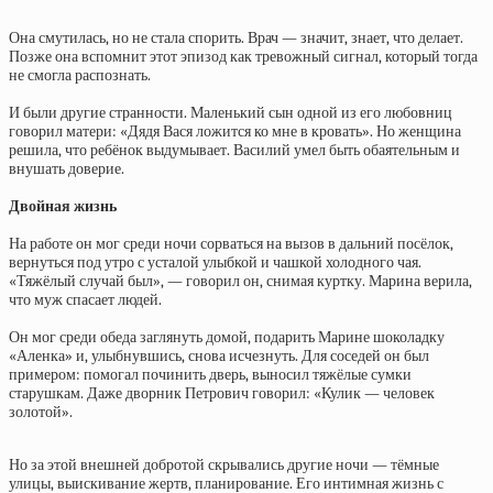
Она смутилась, но не стала спорить. Врач — значит, знает, что делает.
Позже она вспомнит этот эпизод как тревожный сигнал, который тогда
не смогла распознать.
И были другие странности. Маленький сын одной из его любовниц
говорил матери: «Дядя Вася ложится ко мне в кровать». Но женщина
решила, что ребёнок выдумывает. Василий умел быть обаятельным и
внушать доверие.
Двойная жизнь
На работе он мог среди ночи сорваться на вызов в дальний посёлок,
вернуться под утро с усталой улыбкой и чашкой холодного чая.
«Тяжёлый случай был», — говорил он, снимая куртку. Марина верила,
что муж спасает людей.
Он мог среди обеда заглянуть домой, подарить Марине шоколадку
«Аленка» и, улыбнувшись, снова исчезнуть. Для соседей он был
примером: помогал починить дверь, выносил тяжёлые сумки
старушкам. Даже дворник Петрович говорил: «Кулик — человек
золотой».
Но за этой внешней добротой скрывались другие ночи — тёмные
улицы, выискивание жертв, планирование. Его интимная жизнь с