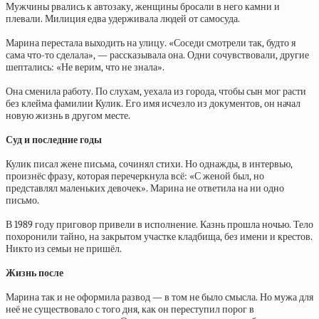
Мужчины рвались к автозаку, женщины бросали в него камни и
плевали. Милиция едва удерживала людей от самосуда.
Марина перестала выходить на улицу. «Соседи смотрели так, будто я
сама что-то сделала», — рассказывала она. Одни сочувствовали, другие
шептались: «Не верим, что не знала».
Она сменила работу. По слухам, уехала из города, чтобы сын мог расти
без клейма фамилии Кулик. Его имя исчезло из документов, он начал
новую жизнь в другом месте.
Суд и последние годы
Кулик писал жене письма, сочинял стихи. Но однажды, в интервью,
произнёс фразу, которая перечеркнула всё: «С женой был, но
представлял маленьких девочек». Марина не ответила на ни одно
письмо.
В 1989 году приговор привели в исполнение. Казнь прошла ночью. Тело
похоронили тайно, на закрытом участке кладбища, без имени и крестов.
Никто из семьи не пришёл.
Жизнь после
Марина так и не оформила развод — в том не было смысла. Но мужа для
неё не существовало с того дня, как он переступил порог в