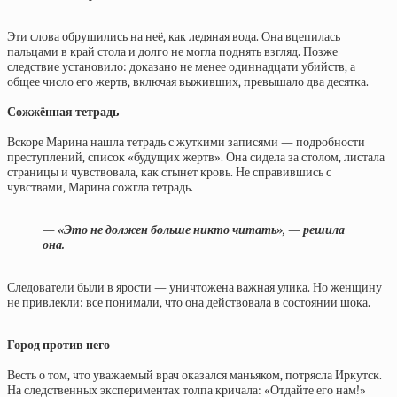
Эти слова обрушились на неё, как ледяная вода. Она вцепилась
пальцами в край стола и долго не могла поднять взгляд. Позже
следствие установило: доказано не менее одиннадцати убийств, а
общее число его жертв, включая выживших, превышало два десятка.
Сожжённая тетрадь
Вскоре Марина нашла тетрадь с жуткими записями — подробности
преступлений, список «будущих жертв». Она сидела за столом, листала
страницы и чувствовала, как стынет кровь. Не справившись с
чувствами, Марина сожгла тетрадь.
— «Это не должен больше никто читать», — решила
она.
Следователи были в ярости — уничтожена важная улика. Но женщину
не привлекли: все понимали, что она действовала в состоянии шока.
Город против него
Весть о том, что уважаемый врач оказался маньяком, потрясла Иркутск.
На следственных экспериментах толпа кричала: «Отдайте его нам!»