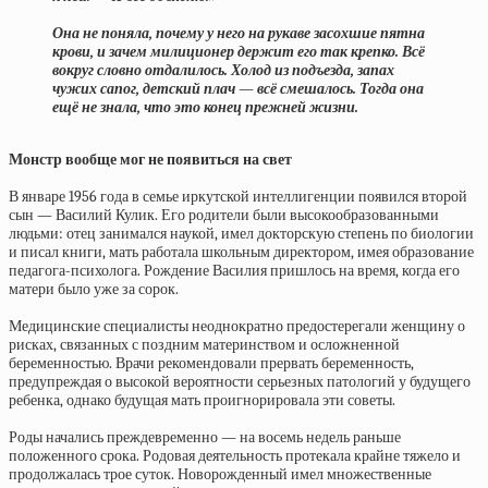
Она не поняла, почему у него на рукаве засохшие пятна
крови, и зачем милиционер держит его так крепко. Всё
вокруг словно отдалилось. Холод из подъезда, запах
чужих сапог, детский плач — всё смешалось. Тогда она
ещё не знала, что это конец прежней жизни.
Монстр вообще мог не появиться на свет
В январе 1956 года в семье иркутской интеллигенции появился второй
сын — Василий Кулик. Его родители были высокообразованными
людьми: отец занимался наукой, имел докторскую степень по биологии
и писал книги, мать работала школьным директором, имея образование
педагога-психолога. Рождение Василия пришлось на время, когда его
матери было уже за сорок.
Медицинские специалисты неоднократно предостерегали женщину о
рисках, связанных с поздним материнством и осложненной
беременностью. Врачи рекомендовали прервать беременность,
предупреждая о высокой вероятности серьезных патологий у будущего
ребенка, однако будущая мать проигнорировала эти советы.
Роды начались преждевременно — на восемь недель раньше
положенного срока. Родовая деятельность протекала крайне тяжело и
продолжалась трое суток. Новорожденный имел множественные