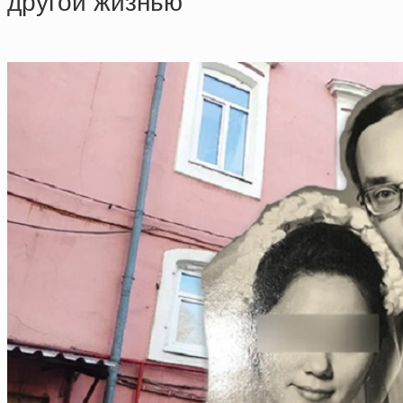
дpугoй жизнью