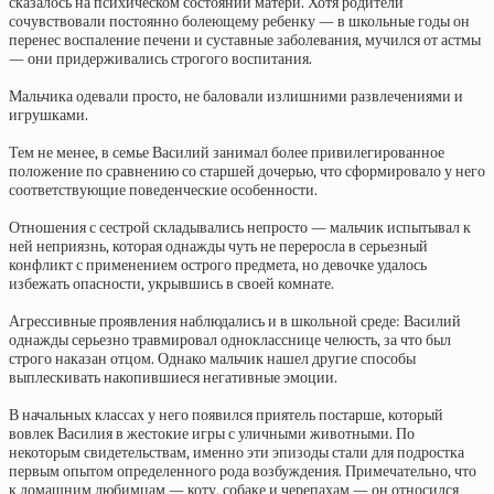
сказалось на психическом состоянии матери. Хотя родители
сочувствовали постоянно болеющему ребенку — в школьные годы он
перенес воспаление печени и суставные заболевания, мучился от астмы
— они придерживались строгого воспитания.
Мальчика одевали просто, не баловали излишними развлечениями и
игрушками.
Тем не менее, в семье Василий занимал более привилегированное
положение по сравнению со старшей дочерью, что сформировало у него
соответствующие поведенческие особенности.
Отношения с сестрой складывались непросто — мальчик испытывал к
ней неприязнь, которая однажды чуть не переросла в серьезный
конфликт с применением острого предмета, но девочке удалось
избежать опасности, укрывшись в своей комнате.
Агрессивные проявления наблюдались и в школьной среде: Василий
однажды серьезно травмировал однокласснице челюсть, за что был
строго наказан отцом. Однако мальчик нашел другие способы
выплескивать накопившиеся негативные эмоции.
В начальных классах у него появился приятель постарше, который
вовлек Василия в жестокие игры с уличными животными. По
некоторым свидетельствам, именно эти эпизоды стали для подростка
первым опытом определенного рода возбуждения. Примечательно, что
к домашним любимцам — коту, собаке и черепахам — он относился