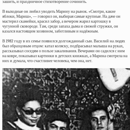
зашить, и праздничное стихотворение сочинить.
В выходные он любил уводить Марину на рынок. «Смотри, какие
яблоки, Мариш», — говорил он, выбирая самые крупные. На даче он
мастерил скамейки, красил забор, а вечером жарил картошку в
чугунной сковороде. Там, среди запаха дыма и свежей стружки, он
казался настоящим хозяином, заботливым и надёжным.
В 1982 году в их семье появился долгожданный сын. Василий на людях
был образцовым отцом: катал коляску, подбрасывал малыша на руках,
рассказывал соседям о пользе закаливания. Вечерами он садился с ним
на ковре, показывал картинки в детских книжках, а Марина смотрела на
них и думала, что счастливее человека, чем она, нет.