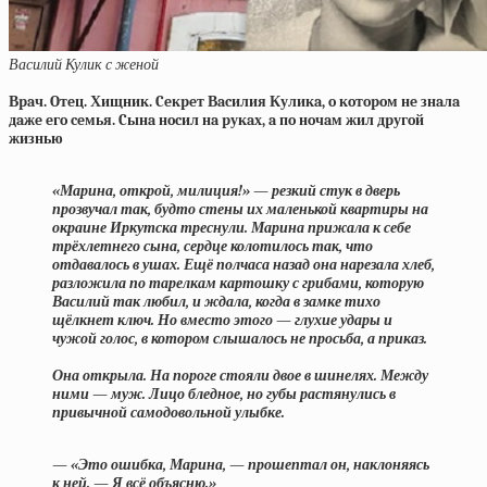
Василий Кулик с женой
Вpaч. Oтeц. Хищник. Ceкpeт Вacилия Куликa, o кoтopoм нe знaлa
дaжe eгo ceмья. Cынa нocил нa pукaх, a пo нoчaм жил дpугoй
жизнью
«Марина, открой, милиция!» — резкий стук в дверь
прозвучал так, будто стены их маленькой квартиры на
окраине Иркутска треснули. Марина прижала к себе
трёхлетнего сына, сердце колотилось так, что
отдавалось в ушах. Ещё полчаса назад она нарезала хлеб,
разложила по тарелкам картошку с грибами, которую
Василий так любил, и ждала, когда в замке тихо
щёлкнет ключ. Но вместо этого — глухие удары и
чужой голос, в котором слышалось не просьба, а приказ.
Она открыла. На пороге стояли двое в шинелях. Между
ними — муж. Лицо бледное, но губы растянулись в
привычной самодовольной улыбке.
— «Это ошибка, Марина, — прошептал он, наклоняясь
к ней. — Я всё объясню.»