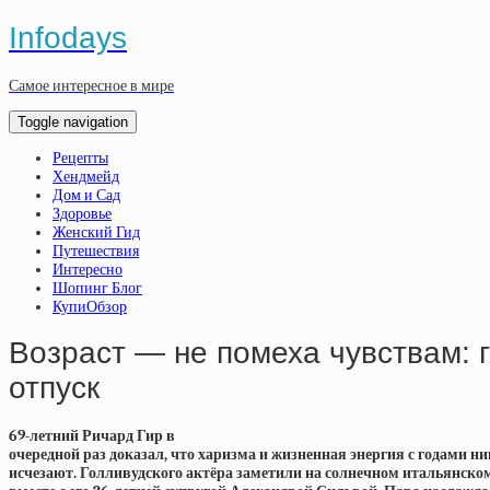
Infodays
Самое интересное в мире
Toggle navigation
Рецепты
Хендмейд
Дом и Сад
Здоровье
Женский Гид
Путешествия
Интересно
Шопинг Блог
КупиОбзор
Возраст — не помеха чувствам: г
отпуск
69-летний Ричард Гир в
очередной раз доказал, что харизма и жизненная энергия с годами ни
исчезают. Голливудского актёра заметили на солнечном итальянско