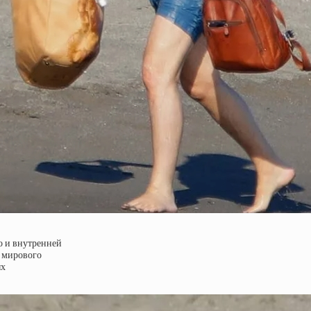
о и внутренней
й мирового
ых