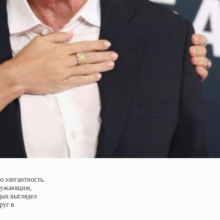
 элегантность.
кружающим,
дых выглядел
руг в