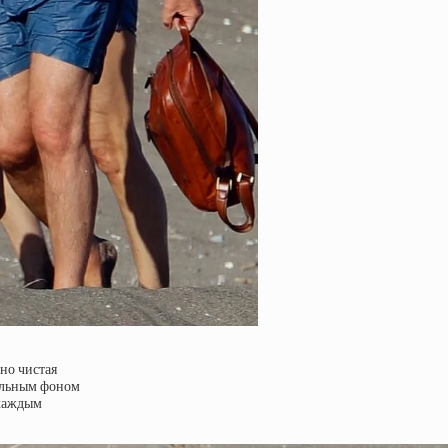
но чистая
еальным фоном
 каждым