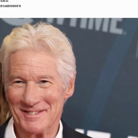
лась
 взаимного