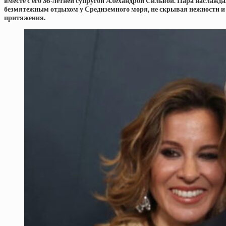
вместе с его 36-летней супругой Алехандрой Сильвой. Пара наслажда
безмятежным отдыхом у Средиземного моря, не скрывая нежности и
притяжения.