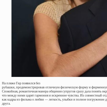
На пляже Гир появился без
рубашки, продемонстрировав отличную физическую форму и фирменную
Спокойная, романтичная манера общения супругов сразу дала понять о
что между ними царят гармония и искренние чувства. Их совместный от
как кадры из фильма о любви — легкость, улыбки и полное погружение д
друга.