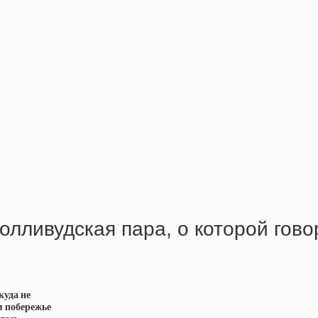
олливудская пара, о которой гово
куда не
м побережье