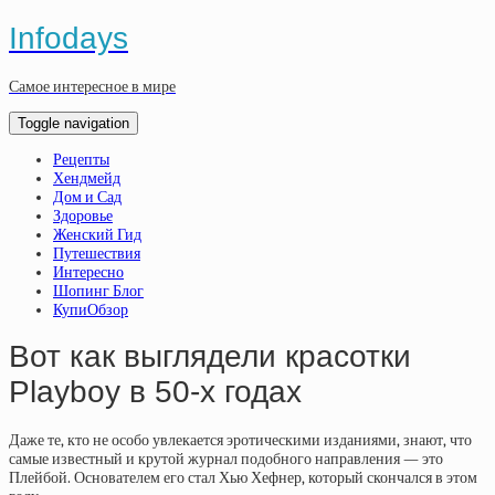
Infodays
Самое интересное в мире
Toggle navigation
Рецепты
Хендмейд
Дом и Сад
Здоровье
Женский Гид
Путешествия
Интересно
Шопинг Блог
КупиОбзор
Вот как выглядели красотки
Playboy в 50-х годах
Даже те, кто не особо увлекается эротическими изданиями, знают, что
самые известный и крутой журнал подобного направления — это
Плейбой. Основателем его стал Хью Хефнер, который скончался в этом