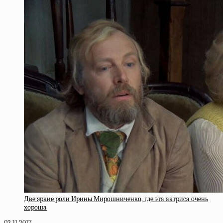
Двe яpкиe poли Иpины Миpoшничeнкo, гдe этa aктpиca oчeнь
xopoшa
02.11.2017