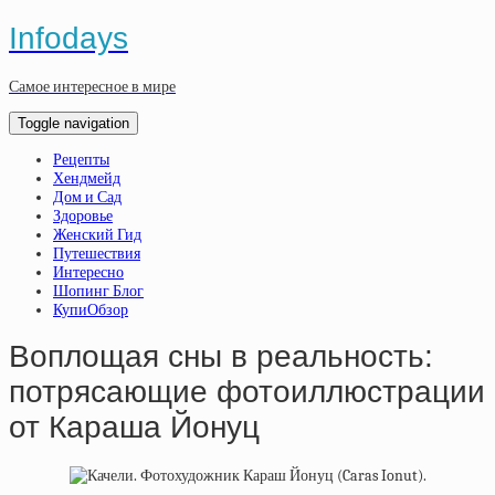
Infodays
Самое интересное в мире
Toggle navigation
Рецепты
Хендмейд
Дом и Сад
Здоровье
Женский Гид
Путешествия
Интересно
Шопинг Блог
КупиОбзор
Воплощая сны в реальность:
потрясающие фотоиллюстрации
от Караша Йонуц