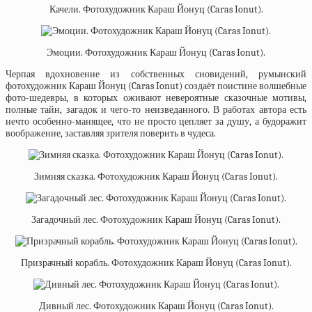
Качели. Фотохудожник Караш Йонуц (Caras Ionut).
Эмоции. Фотохудожник Караш Йонуц (Caras Ionut).
Черпая вдохновение из собственных сновидений, румынский
фотохудожник Караш Йонуц (Caras Ionut) создаёт поистине волшебные
фото-шедевры, в которых оживают невероятные сказочные мотивы,
полные тайн, загадок и чего-то неизведанного. В работах автора есть
нечто особенно-манящее, что не просто цепляет за душу, а будоражит
воображение, заставляя зрителя поверить в чудеса.
Зимняя сказка. Фотохудожник Караш Йонуц (Caras Ionut).
Загадочный лес. Фотохудожник Караш Йонуц (Caras Ionut).
Призрачный корабль. Фотохудожник Караш Йонуц (Caras Ionut).
Дивный лес. Фотохудожник Караш Йонуц (Caras Ionut).