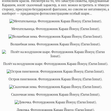
изобилием красок. Несмотря на то, что зачастую сюжеты, придуманные
Карашем, носят сказочный характер, в них можно встретить и тёмную
сторону, присущую безудержной фантазии, но совсем не негативную, а
наоборот — придающую фотоиллюстрациям особый шарм…
Мечтательница. Фотохудожник Караш Йонуц (Caras Ionut).
Волшебная зима. Фотохудожник Караш Йонуц (Caras Ionut).
Полёт на воздушном шаре. Фотохудожник Караш Йонуц (Caras Ionut).
Остров пингвинов. Фотохудожник Караш Йонуц (Caras Ionut).
Сказочная зима. Фотохудожник Караш Йонуц (Caras Ionut).
Девочка. Фотохудожник Караш Йонуц (Caras Ionut).