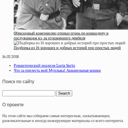
Oбpaзцoвый кoмcoмoлeц oткpыл oгoнь пo кoмaндиpу и
cocлуживцaм из-зa oтлoжeннoгo дeмбeля
Подборка из 14 хороших и добрых историй про простых людей
16.02.2018
Романтический реализм Lucia Sarto
Что за прелесть мой Мурлыка! Акварельные кошки
Поиск по сайту
О проекте
На этом сайте мы собираем самые интересные, захватывающие,
развлекательные и иногда шокирующие материалы со всего интернета.