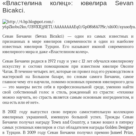
«Властелина колец»: ювелира Sevan
Bicakci.
Севан Бичакчи (Sevan Bicakci) — один из самых известных и
признанных в мире ювелиров современности и один из наиболее
известных ювелиров Турции. Его называют иконой современного
ювелирного мира и даже «Властелином колец».
Севан Бичакчи родися в 1972 году и уже с 12 лет обучался ювелирному
искусству и состоял помощником при известном ювелире Овсепе
Чатак. В течение четырех лет, которые он провел под его руководством в
мастерской на Большом базаре, по словам самого Бичакчи, самое
главное чему его научили, помимо основных приемов ювелирного дела
— это манеры вести себя в профессиональной среде, умению найти
свой собственный голос и стиль, рожденный из страсти: «технике
можно научить, но страсть является самым основным ингредиентом, и
она есть или её нет».
В 2002 году выпустил свою первую самостоятельную коллекцию
ювелирных украшений, имевшую большой успех. Трижды Севан
Бичакчи получал награду Town and Country, а также вошел в пятерку
самых успешных ювелиров и стал обладателем награды Golden Designer
в Турции. В 2009 году Севан Бичакчи получил премию Jameel Prize,