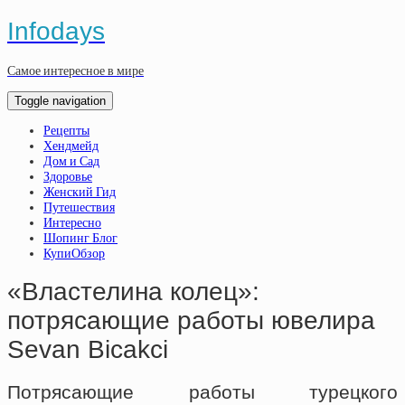
Infodays
Самое интересное в мире
Toggle navigation
Рецепты
Хендмейд
Дом и Сад
Здоровье
Женский Гид
Путешествия
Интересно
Шопинг Блог
КупиОбзор
«Властелина колец»:
потрясающие работы ювелира
Sevan Bicakci
Потрясающие работы турецкого