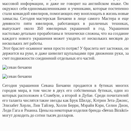
массовой информации, и даже не говорит на английском языке. Он
окружил себя единомышленниками и учениками, которые постепенно
стали командой ювелиров, помогающих ему вооплощать в жизнь новые
замыслы. Сегодня мастерская Бичакчи в лице самого Мастера и еще
девяносто пяти ювелиров, работающих в различных техниках,
выпускает около 350 ювелирных украшений в год. Украшения
настолько детально проработаны и технически сложны, что на создание
каждого нового украшения может уходить от нескольких месяцев до
нескольких лет работы.
Этот браслет-осьминог меня просто потряс! У браслета нет застежки, он
держится на руке, и даже шевелит щупальцами при движении руки, за
счет подвижности соединений отдельных его частей.
Сегодня украшения Севана Бичакчи продаются в бутиках многих
городов мира, в том числе в двух его собственных бутиках, один из
которых расположен в Стамбуле, а второй в Дубае. Среди почитателей
его таланта числятся такие звезды как Брук Шилдс, Кэтрин Зета-Джонс,
Элизабет Херли, Лив Тайлер, Холли Берри, Мэрайя Кэри, Селин Дион,
Леди Гага и Рианна. Цены на некоторые изделия бренда «Sevan Bicakci»
могут доходить до сотни тысяч долларов.